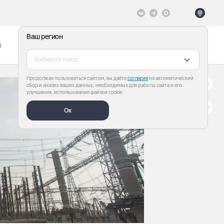
Ваш регион
ы
Меню
Все теги
Выберите город
Продолжая пользоваться сайтом, вы даёте
согласие
на автоматический
сбор и анализ ваших данных, необходимых для работы сайта и его
улучшения, использование файлов cookie.
Ок