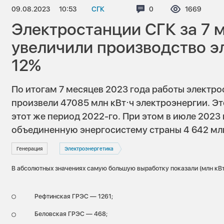
09.08.2023
10:53
СГК
Комментариев:
0
Просмотро
1669
Электростанции СГК за 7 
увеличили производство э
12%
По итогам 7 месяцев 2023 года работы электр
произвели 47085 млн кВт⋅ч электроэнергии. Это
этот же период 2022-го. При этом в июле 2023 
объединенную энергосистему страны 4 642 млн
Генерация
Электроэнергетика
В абсолютных значениях самую большую выработку показали (млн кВт
Рефтинская ГРЭС — 1261;
Беловская ГРЭС — 468;