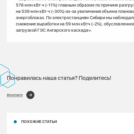
578 млн кВт⋅ч (-11%) главным образом по причине разгр
на 539 млн кВт⋅ч (-30%) из-за увеличения объема планов
энергоблоках. По электростанциям Сибири мы наблюдал
снижение выработки на 59 млн кВтч (-2%), обусловленно
загрузкой ГЭС Ангарского каскада».
Понравилась наша статья? Поделитесь!
ВКонтакте
ПОХОЖИЕ СТАТЬИ