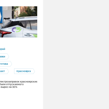
16.07.2026
край
Кемеровская область
авки
Беловская ГРЭС
гетика
Электроэнергетика
жает
Красноярск
Энергоэффективность
 электрозаправок красноярских
Беловская ГРЭС и цифровые технологи
бъем отпускаемого
новый уровень надежности
 вырос на 30%
энергоснабжения промышленных гига