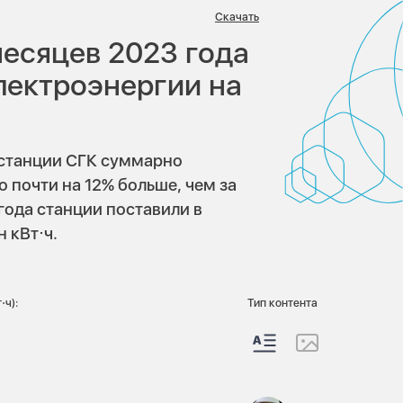
в:
Скачать
месяцев 2023 года
лектроэнергии на
останции СГК суммарно
 почти на 12% больше, чем за
года станции поставили в
 кВт⋅ч.
⋅ч):
Тип контента