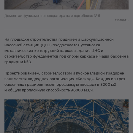
Демонтаж фундамента генератора на энергоблоке №6
Скачать
На площадке строительства градирен и циркуляционной
насосной станции (ЦНС) продолжается установка
металлических конструкций каркаса здания ЦНС и
строительство фундаментов под опоры каркаса и чаши бассейна
градирни №3.
Проектированием, строительством и пусконаладкой градирен
занимается подрядная организация «Каскад». Каждая из трех
башенных градирен имеет орошаемую площадь в 3200 м2
и общую пропускную способность 96000 м3/ч.