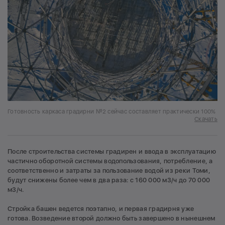
Готовность каркаса градирни №2 сейчас составляет практически 100%
Скачать
После строительства системы градирен и ввода в эксплуатацию
частично оборотной системы водопользования, потребление, а
соответственно и затраты за пользование водой из реки Томи,
будут снижены более чем в два раза: с 160 000 м3/ч до 70 000
м3/ч.
Стройка башен ведется поэтапно, и первая градирня уже
готова. Возведение второй должно быть завершено в нынешнем