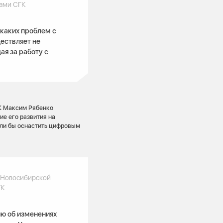
нами СГК
икаких проблем с
ествляет не
ая за работу с
К Максим Рябенко
е его развития на
тели бы оснастить цифровым
 Новосибирской
ГК
ю об изменениях