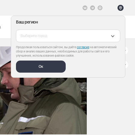
Ваш регион
ы
Меню
Все теги
Выберите город
Продолжая пользоваться сайтом, вы даёте
согласие
на автоматический
сбор и анализ ваших данных, необходимых для работы сайта и его
улучшения, использование файлов cookie.
Ок