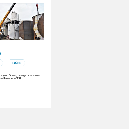
28.07.2026
й
Алтайский край
Бийск
Рубцовск
Тепловые сети
Ремонты
 воды. О ходе модернизации
ки Бийской ТЭЦ
«Нулевой останов»: жителей Рубцовс
ожидает плановое отключение горяче
с 3 по 16 августа