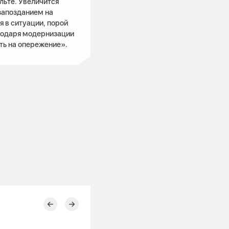
льте. Увеличится
запозданием на
 в ситуации, порой
лагодаря модернизации
ть на опережение».