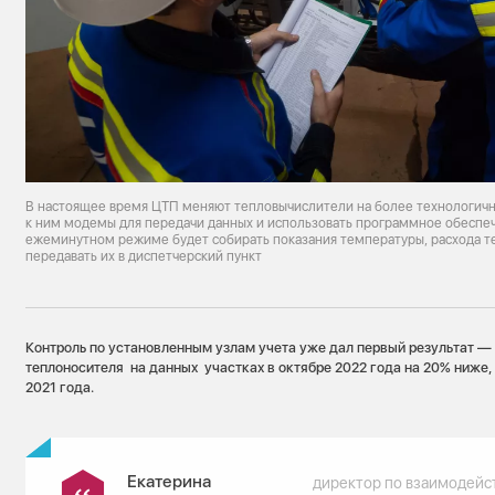
В настоящее время ЦТП меняют тепловычислители на более технологич
к ним модемы для передачи данных и использовать программное обеспе
ежеминутном режиме будет собирать показания температуры, расхода т
передавать их в диспетчерский пункт
Контроль по установленным узлам учета уже дал первый результат —
теплоносителя на данных участках в октябре 2022 года на 20% ниже,
2021 года.
Екатерина
директор по взаимодейс