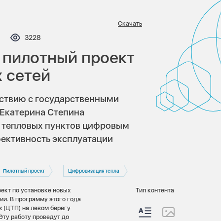
Скачать
мментариев:
Просмотров:
3228
 пилотный проект
 сетей
йствию с государственными
Екатерина Степина
 тепловых пунктов цифровым
ективность эксплуатации
Пилотный проект
Цифровизация тепла
оект по установке новых
Тип контента
ии. В программу этого года
х (ЦТП) на левом берегу
Эту работу проведут до