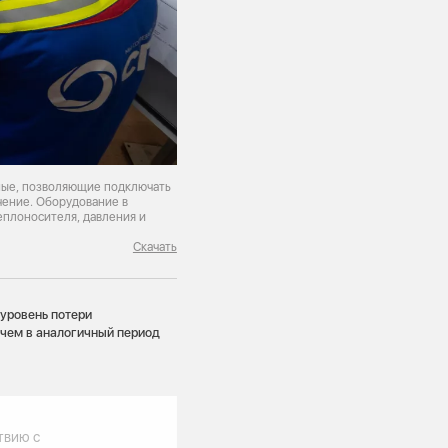
ные, позволяющие подключать
чение. Оборудование в
еплоносителя, давления и
Скачать
 уровень потери
 чем в аналогичный период
твию с