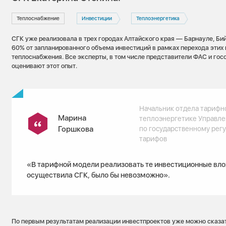
Теплоснабжение
Инвестиции
Теплоэнергетика
СГК уже реализовала в трех городах Алтайского края — Барнауле, Б
60% от запланированного объема инвестиций в рамках перехода этих 
теплоснабжения. Все эксперты, в том числе представители ФАС и гос
оценивают этот опыт.
Начальник отдела тарифн
Марина
теплоэнергетике Управле
Горшкова
по государственному рег
тарифов
«В тарифной модели реализовать те инвестиционные вло
осуществила СГК, было бы невозможно».
По первым результатам реализации инвестпроектов уже можно сказат