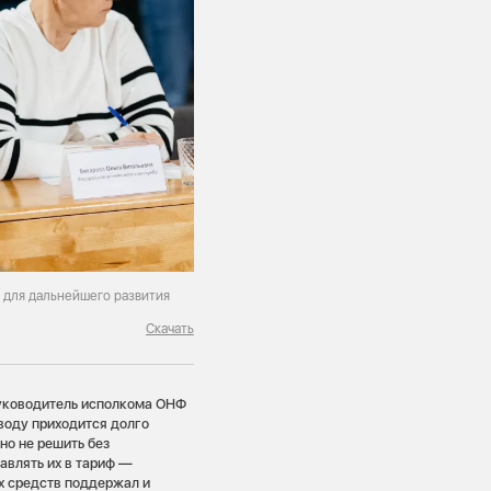
 для дальнейшего развития
Скачать
руководитель исполкома ОНФ
 воду приходится долго
но не решить без
авлять их в тариф —
х средств поддержал и