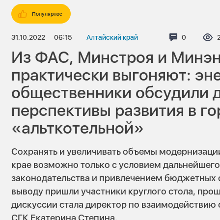
Популярное
31.10.2022
06:15
Алтайский край
Комментар
0
Из ФАС, Минстроя и Минэн
практически выгоняют: эне
общественники обсудили 
перспективы развития в го
«альткотельной»
Сохранять и увеличивать объемы модернизаци
крае возможно только с условием дальнейшег
законодательства и привлечением бюджетных 
выводу пришли участники круглого стола, про
дискуссии стала директор по взаимодействию
СГК Екатерина Степина.