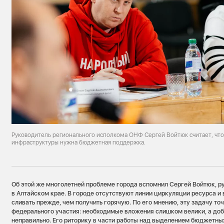
Руководитель регионального исполкома ОНФ Сергей Войтюк считает, что
инфраструктуры нужна бюджетная поддержка.
Об этой же многолетней проблеме города вспомнил Сергей Войтюк, 
в Алтайском крае. В городе отсутствуют линии циркуляции ресурса и
сливать прежде, чем получить горячую. По его мнению, эту задачу точ
федерального участия: необходимые вложения слишком велики, а доб
неправильно. Его риторику в части работы над выделением бюджетны