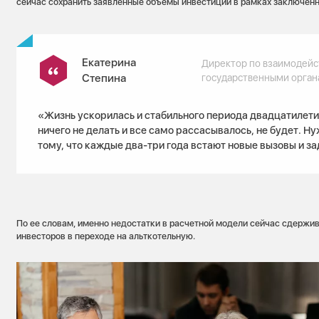
сейчас сохранить заявленные объемы инвестиций в рамках заключен
Екатерина
Директор по взаимодейс
Степина
государственными орга
«Жизнь ускорилась и стабильного периода двадцатилети
ничего не делать и все само рассасывалось, не будет. Н
тому, что каждые два-три года встают новые вызовы и за
По ее словам, именно недостатки в расчетной модели сейчас сдержи
инвесторов в переходе на альткотельную.