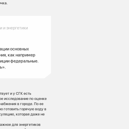
чка.
 и энергетики
ации основных
ения, как например
тиции федеральные.
ь».
твует и у СГК есть
ое исследование по оценке
абжения в городе. По ее
но готовить горячую воду в
куляцию, которая даже не
важное для энергетиков