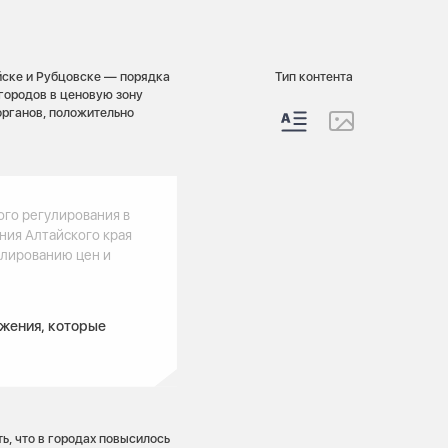
ийске и Рубцовске — порядка
Тип контента
городов в ценовую зону
органов, положительно
ого регулирования в
ния Алтайского края
улированию цен и
жения, которые
ь, что в городах повысилось