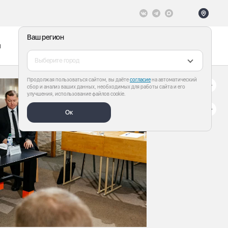
Ваш регион
ы
Меню
Все теги
Выберите город
Продолжая пользоваться сайтом, вы даёте
согласие
на автоматический
сбор и анализ ваших данных, необходимых для работы сайта и его
улучшения, использование файлов cookie.
Ок