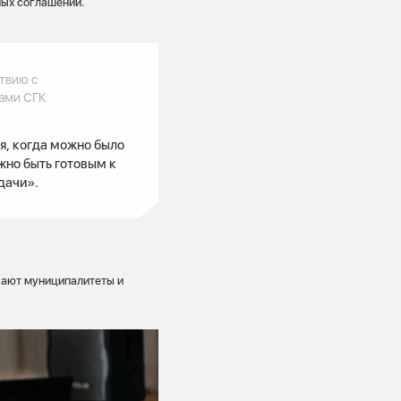
ных соглашений.
твию с
нами СГК
я, когда можно было
ужно быть готовым к
дачи».
вают муниципалитеты и