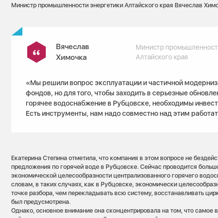
Министр промышленности энергетики Алтайского края Вячеслав Химо
Вячеслав
Министр промышленности
Химочка
Алтайского края
«Мы решили вопрос эксплуатации и частичной модерниз
фондов, но для того, чтобы заходить в серьезные обновл
горячее водоснабжение в Рубцовске, необходимы инвес
Есть инструменты, нам надо совместно над этим работат
Екатерина Степина отметила, что компания в этом вопросе не бездейс
предложения по горячей воде в Рубцовске. Сейчас проводится больш
экономической целесообразности централизованного горячего водосн
словам, в таких случаях, как в Рубцовске, экономически целесообраз
точке разбора, чем перекладывать всю систему, восстанавливать цир
был предусмотрена.
Однако, основное внимание она сконцентрировала на том, что самое 