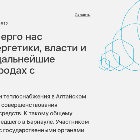
Скачать
иев:
Просмотров:
2812
ерго нас
ргетики, власти и
дальнейшие
родах с
и теплоснабжения в Алтайском
о совершенствования
средств. К такому общему
шедшего в Барнауле. Участником
 с государственными органами