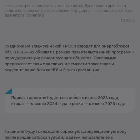
Такая армированная сетка, клетка к клетке, будет смонтирована и
залита бетоном по всему основанию градирни — это идеальный круг
диаметров 70 метров
Скачать
Градирни на Томь-Усинской ГРЭС возводят для энергоблоков
№7, 6 и 9 — их обновят в рамках правительственной программы
по модернизации генерирующих объектов. Программа
предполагает также увеличение емкости золоотвала и
модернизацию блоков №8 и 3 электростанции.
Первая градирня будет построена к июню 2023 года,
вторая — к июню 2024 года, третья — к июню 2025 года.
Градирни будут охлаждать сбросную циркуляционную воду
после конденсаторов турбин, а затем направлять ее в