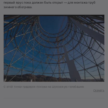
первый ярус пока должен быть открыт — для монтажа труб
зимнего обогрева.
С этой точки градирня похожа на Шуховскую телебашню
Скачать