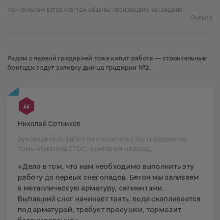
При сильном ветре монтаж обшивы производить запрещено
Скачать
Рядом с первой градирней тоже кипит работа — строительные
бригады ведут заливку днища градирни №2.
Николай Сотников
руководитель работ по строительству градирен на
Томь-Усинской ГРЭС, компания «Каскад
«Дело в том, что нам необходимо выполнить эту
работу до первых снегопадов. Бетон мы заливаем
в металлическую арматуру, сегментами.
Выпавший снег начинает таять, вода скапливается
под арматурой, требует просушки, тормозит