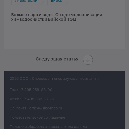
Инвестиции
Бийск
Больше пара и воды. О ходе модернизации
химводоочистки Бийской ТЭЦ
Следующая статья
2026 ООО «Сибирская генерирующая компания»
Тел.:
+7 495 258-83-00
Факс.:
+7 495 363-27-81
Эл. почта.:
office@sibgenco.ru
Пользовательское соглашение
Политика обработки персональных данных