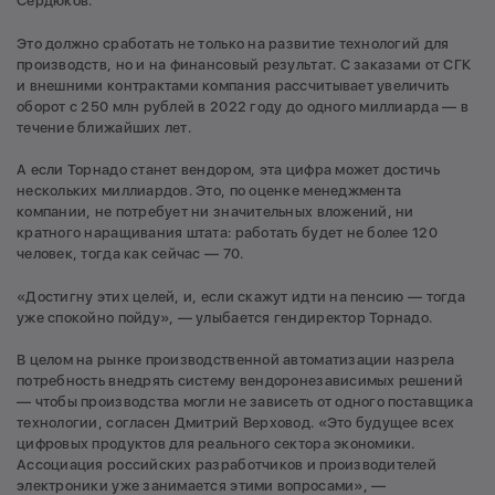
Сердюков.
Это должно сработать не только на развитие технологий для
производств, но и на финансовый результат. С заказами от СГК
и внешними контрактами компания рассчитывает увеличить
оборот с 250 млн рублей в 2022 году до одного миллиарда — в
течение ближайших лет.
А если Торнадо станет вендором, эта цифра может достичь
нескольких миллиардов. Это, по оценке менеджмента
компании, не потребует ни значительных вложений, ни
кратного наращивания штата: работать будет не более 120
человек, тогда как сейчас — 70.
«Достигну этих целей, и, если скажут идти на пенсию — тогда
уже спокойно пойду», — улыбается гендиректор Торнадо.
В целом на рынке производственной автоматизации назрела
потребность внедрять систему вендоронезависимых решений
— чтобы производства могли не зависеть от одного поставщика
технологии, согласен Дмитрий Верховод. «Это будущее всех
цифровых продуктов для реального сектора экономики.
Ассоциация российских разработчиков и производителей
электроники уже занимается этими вопросами», —