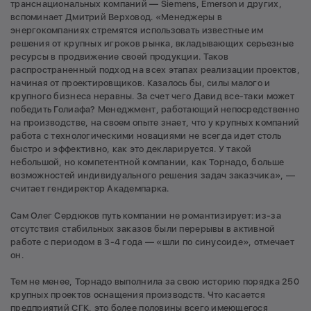
транснациональных компаний — Siemens, Emerson и других,
вспоминает Дмитрий Верховод. «Менеджеры в
энергокомпаниях стремятся использовать известные им
решения от крупных игроков рынка, вкладывающих серьезные
ресурсы в продвижение своей продукции. Таков
распространенный подход на всех этапах реализации проектов,
начиная от проектировщиков. Казалось бы, силы малого и
крупного бизнеса неравны. За счет чего Давид все-таки может
победить Голиафа? Менеджмент, работающий непосредственно
на производстве, на своем опыте знает, что у крупных компаний
работа с технологическими новациями не всегда идет столь
быстро и эффективно, как это декларируется. У такой
небольшой, но компетентной компании, как Торнадо, больше
возможностей индивидуального решения задач заказчика», —
считает гендиректор Академпарка.
Сам Олег Сердюков путь компании не романтизирует: из-за
отсутствия стабильных заказов были перерывы в активной
работе с периодом в 3-4 года — «шли по синусоиде», отмечает
он.
Тем не менее, Торнадо выполнила за свою историю порядка 250
крупных проектов оснащения производств. Что касается
предприятий СГК, это более половины всего имеющегося