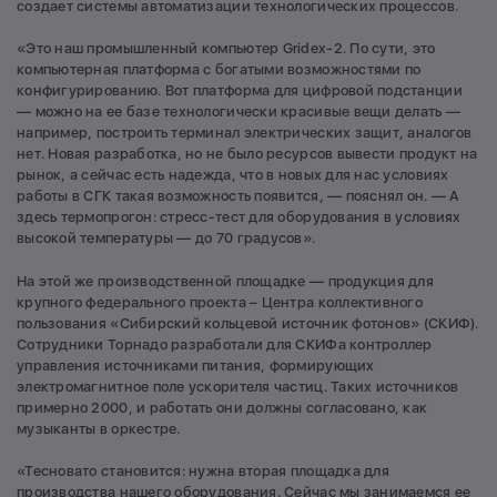
создает системы автоматизации технологических процессов.
«Это наш промышленный компьютер Gridex-2. По сути, это
компьютерная платформа с богатыми возможностями по
конфигурированию. Вот платформа для цифровой подстанции
— можно на ее базе технологически красивые вещи делать —
например, построить терминал электрических защит, аналогов
нет. Новая разработка, но не было ресурсов вывести продукт на
рынок, а сейчас есть надежда, что в новых для нас условиях
работы в СГК такая возможность появится, — пояснял он. — А
здесь термопрогон: стресс-тест для оборудования в условиях
высокой температуры — до 70 градусов».
На этой же производственной площадке — продукция для
крупного федерального проекта – Центра коллективного
пользования «Сибирский кольцевой источник фотонов» (СКИФ).
Сотрудники Торнадо разработали для СКИФа контроллер
управления источниками питания, формирующих
электромагнитное поле ускорителя частиц. Таких источников
примерно 2000, и работать они должны согласовано, как
музыканты в оркестре.
«Тесновато становится: нужна вторая площадка для
производства нашего оборудования. Сейчас мы занимаемся ее