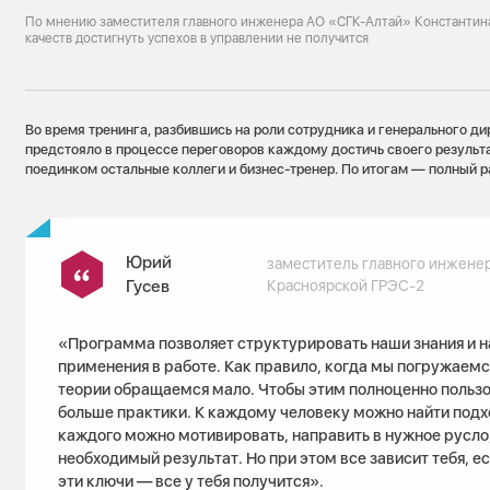
По мнению заместителя главного инженера АО «СГК-Алтай» Константина
качеств достигнуть успехов в управлении не получится
Во время тренинга, разбившись на роли сотрудника и генерального ди
предстояло в процессе переговоров каждому достичь своего результ
поединком остальные коллеги и бизнес-тренер. По итогам — полный р
Юрий
заместитель главного инжене
Гусев
Красноярской ГРЭС-2
«Программа позволяет структурировать наши знания и на
применения в работе. Как правило, когда мы погружаемся
теории обращаемся мало. Чтобы этим полноценно пользо
больше практики. К каждому человеку можно найти подхо
каждого можно мотивировать, направить в нужное русло
необходимый результат. Но при этом все зависит тебя, е
эти ключи — все у тебя получится».