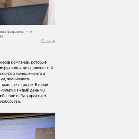
трем направлениям, —
ва
Скачать
ников компании, которые
ие руководящих должностей
улярного менеджмента и
ачи, планировать
управлять в целом. Второй
оскольку каждый день мы
робовали себя в практике
иноборства.