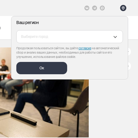
Ваш регион
ы
Меню
Все теги
Выберите город
Продолжая пользоваться сайтом, вы даёте
согласие
на автоматический
сбор и анализ ваших данных, необходимых для работы сайта и его
улучшения, использование файлов cookie.
Ок