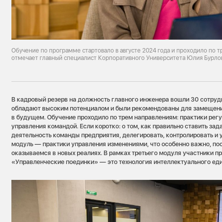
Обучение по программе стартовало в августе 2024 года и проходило по 
отмечает главный специалист Корпоративного Университета Юлия Бурло
В кадровый резерв на должность главного инженера вошли 30 сотруд
обладают высоким потенциалом и были рекомендованы для замещен
в будущем. Обучение проходило по трем направлениям: практики рег
управления командой. Если коротко: о том, как правильно ставить зад
деятельность команды предприятия, делегировать, контролировать и 
модуль — практики управления изменениями, что особенно важно, п
оказываемся в новых реалиях. В рамках третьего модуля участники п
«Управленческие поединки» — это технология интеллектуального ед