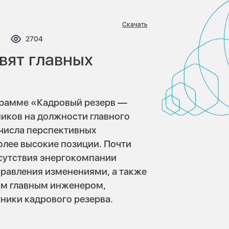
Скачать
мментариев:
Просмотров:
2704
овят главных
грамме «Кадровый резерв —
иков на должности главного
 числа перспективных
олее высокие позиции. Почти
исутствия энергокомпании
правления изменениями, а также
ным главным инженером,
тники кадрового резерва.