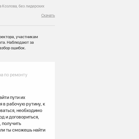
 Козлова, без лидерских
Скачать
ректора, участникам
ата. Наблюдают за
азбор ошибок.
ра по ремонту
йти пути их
 в рабочую рутину, к
ваться, необходимо
д и договориться,
, получить
сли ты сможешь найти