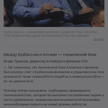
Самое важное — зафиксируй на бумаге. Директор Томь-Усинской
ГРЭС Юрий Котов и директор Беловской ГРЭС Петр Данейко
Скачать
Между Кузбассом и Алтаем — технический блок
Игорь Лузанов, директор Алтайского филиала СГК
— Так сложилось, что технический блок Алтайского филиала
был некогда слит с Кузбасским филиалом и управлялся им. Но в
реальности такая схема работы неудобна и нежизнеспособна —
из-за удаленности.
Поэтому сейчас нам крайне необходимо сформировать
технический блок, который бы выполнял поставленные задачи в
части курирования, координирования ремонтной программы,
нам необходимо поднять на новый уровень работу по