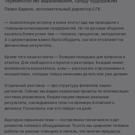
Терминологию выравниваем, среду будоражим
Павел Барило, исполнительный директор СГК:
— Аналогичную встречу в июне этого года мы проводили с
главными инженерами предприятий. Но тогда наше общение
касалось более узких тем — техники, процессов, методологии.
А с директорами важно было обсудить, как все это влияет на
финансовые результаты.
Кроме того наша встреча — большая площадка для вопросов и
ответов. Для свободного открытого разговора. Каждый имеет
возможность высказаться, а мы — рассказать о программах и
инициативах, которые только начинаем делать или уже делаем.
Отдельный разговор — про структуру филиалов наших
регионов. Сейчас мы ведем серьезные проекты по оптимизации
системы управления, бюджетируем первые реальные
результаты, закладываем в план на примере Алтайского
филиала. Посмотрим, как это пойдет на деле.
Еще одна серьезная тема — составление технических карт
ремонтов типового оборудования. То есть мы сравнили типовые
работы на разных станциях и поняли, что многие процессы