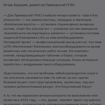
Игорь Бедарев, директор Приморской ГРЭС
— Для Приморской ГРЭС я выбрал четыре проекта: «Шаги без
опасности» — это замена лестниц, площадок и переходов,
«Безопасная высота» — установка стационарных анкерных
систем, «Свет без опасности» — усиление систем освещения,
«Безопасность эксплуатации и ремонта» — установка системы
защитной блокировки LoTo на электрооборудовании.
Последний проект — профессиональный вызов для нас. Система
LOTO обеспечивает блокировку электрооборудования на время
ремонтных или технических работ на нем. Это комплекс
ключей, предупреждающих табличек и бирок, которые
исключают потенциально опасные ситуации. Очень интересно
поработать с внедрением такого оборудования.
Надо понимать, что эти проблемы любой руководитель знает и
так или иначе занимается ими. Но сейчас на них сделан
больший акцент: они структурированы, прописаны, под них
заложен дополнительный ресурс. Это безусловный бонус!
А то, что мы подписали личные контракты по выполнению этих
проектов в 2023 году, — это, думаю, поможет через год оценить
результаты, потому что есть отправная временная точка, и будет