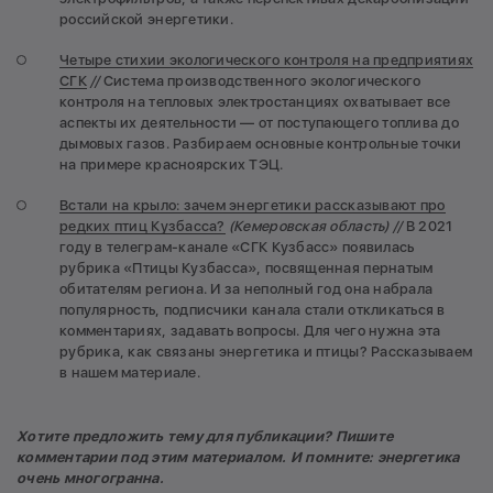
российской энергетики.
Четыре стихии экологического контроля на предприятиях
СГК
//
Система производственного экологического
контроля на тепловых электростанциях охватывает все
аспекты их деятельности — от поступающего топлива до
дымовых газов. Разбираем основные контрольные точки
на примере красноярских ТЭЦ.
Встали на крыло: зачем энергетики рассказывают про
редких птиц Кузбасса?
(Кемеровская область) /
/
В 2021
году в телеграм-канале «СГК Кузбасс» появилась
рубрика «Птицы Кузбасса», посвященная пернатым
обитателям региона. И за неполный год она набрала
популярность, подписчики канала стали откликаться в
комментариях, задавать вопросы. Для чего нужна эта
рубрика, как связаны энергетика и птицы? Рассказываем
в нашем материале.
Хотите предложить тему для публикации? Пишите
комментарии под этим материалом. И помните: энергетика
очень многогранна.