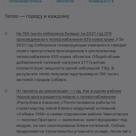
Теплоэнергетика
Экология
Команда СГК
Тепло — городу и каждому
На 150 тысяч сибиряков больше: за 2021 год СГК
присоединила к теплоснабжению 430 новостроек
/
/
За
2021 год Сибирская генерирующая компания в городах
своего присутствия присоединила к центральному
теплоснабжению 430 новых объектов. Общий объем
добавленной тепловой нагрузки 277 Гкал/час
соответствует мощности одной небольшой ТЭЦ. В
результате тепло получили еще примерно 150 тысяч
жителей городов Сибири.
От проекта до реализации ― год. Как в одном районе
Черногорска решается вопрос с теплоснабжением
(Республика Хакасия) //
Почти половина работы по
строительству новой блочно-модульной котельной
«Сибирь-10М» в самом отдаленном районе Черногорска
— поселке Пригорск — выполнена: залит фундамент под
модули, на них смонтированы блоки котельной. Сейчас
продолжается строительство угольного склада, после чего