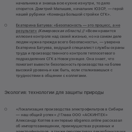
начальника и знаешь всю кухню изнутри, то дело
спорится. Дмитрий Малышев, начальник ЮЗСР, — герой
нашей рубрики «Команда Большой стройки СГК».
Екатерина Батуева: «Безопасность — это процесс, а не
результат»
(Кемеровская область) //
«Всем нравится
иллюзия контроля над своей жизнью, но на самом деле
людям нужна прежде всего безопасность», — уверена
Екатерина Батуева, ведущий специалист службы охраны
труда и производственного контроля теплосетевого
подразделения СГК в Новокузнецке. Она знает, что
помогает вывести безопасность производства на более
высокий уровень и как быть, если сталкиваешься с
трудностями в общении с коллегами.
Экология: технологии для защиты природы
«Локализация производства электрофильтров в Сибири
— наш общий успех»
//
Глава ООО «АСКИНТЕХ»
Александр Коптев в интервью sibgenco.online рассказал
об импортозамещении, преимуществах рукавных и
электрофильтров, а также перспективах декарбонизации