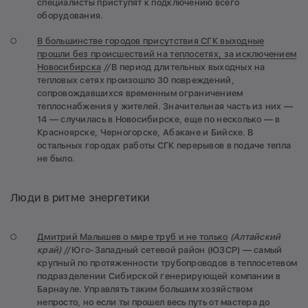
специалисты приступят к подключению всего
оборудования.
В большинстве городов присутствия СГК выходные
прошли без происшествий на теплосетях, за исключением
Новосибирска
//
В период длительных выходных на
тепловых сетях произошло 30 повреждений,
сопровождавшихся временным ограничением
теплоснабжения у жителей. Значительная часть из них —
14 — случилась в Новосибирске, еще по несколько — в
Красноярске, Черногорске, Абакане и Бийске. В
остальных городах работы СГК перерывов в подаче тепла
не было.
Люди в ритме энергетики
Дмитрий Малышев о мире труб и не только
(Алтайский
край) //
Юго-Западный сетевой район (ЮЗСР) — самый
крупный по протяженности трубопроводов в теплосетевом
подразделении Сибирской генерирующей компании в
Барнауле. Управлять таким большим хозяйством
непросто, но если ты прошел весь путь от мастера до