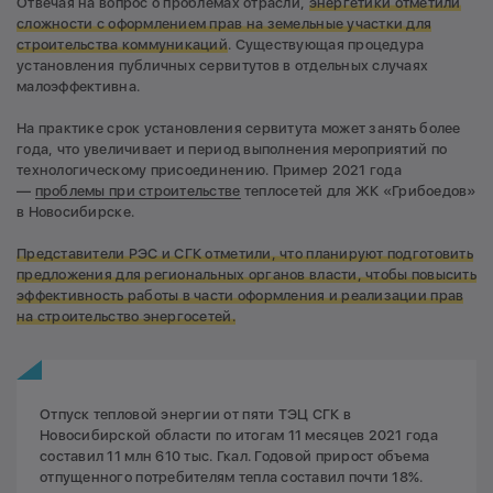
Отвечая на вопрос о проблемах отрасли,
энергетики отметили
сложности с оформлением прав на земельные участки для
строительства коммуникаций
. Существующая процедура
установления публичных сервитутов в отдельных случаях
малоэффективна.
На практике срок установления сервитута может занять более
года, что увеличивает и период выполнения мероприятий по
технологическому присоединению. Пример 2021 года
—
проблемы при строительстве
теплосетей для ЖК «Грибоедов»
в Новосибирске.
Представители РЭС и СГК отметили, что планируют подготовить
предложения для региональных органов власти, чтобы повысить
эффективность работы в части оформления и реализации прав
на строительство энергосетей.
Отпуск тепловой энергии от пяти ТЭЦ СГК в
Новосибирской области по итогам 11 месяцев 2021 года
составил 11 млн 610 тыс. Гкал. Годовой прирост объема
отпущенного потребителям тепла составил почти 18%.