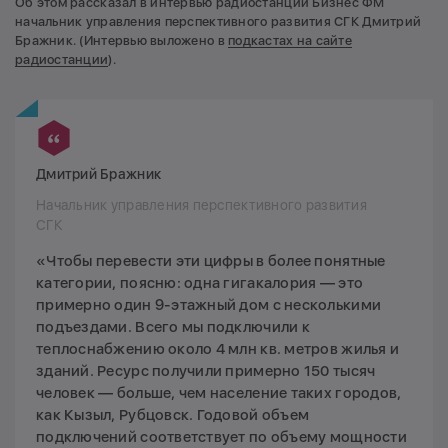
Об этом рассказал в интервью радиостанции Бизнес ФМ
начальник управления перспективного развития СГК Дмитрий
Бражник. (Интервью выложено в
подкастах на сайте
радиостанции
).
Дмитрий Бражник
Начальник управления перспективного развития
СГК
«Чтобы перевести эти цифры в более понятные
категории, поясню: одна гигакалория — это
примерно один 9-этажный дом с несколькими
подъездами. Всего мы подключили к
теплоснабжению около 4 млн кв. метров жилья и
зданий. Ресурс получили примерно 150 тысяч
человек — больше, чем население таких городов,
как Кызыл, Рубцовск. Годовой объем
подключений соответствует по объему мощности