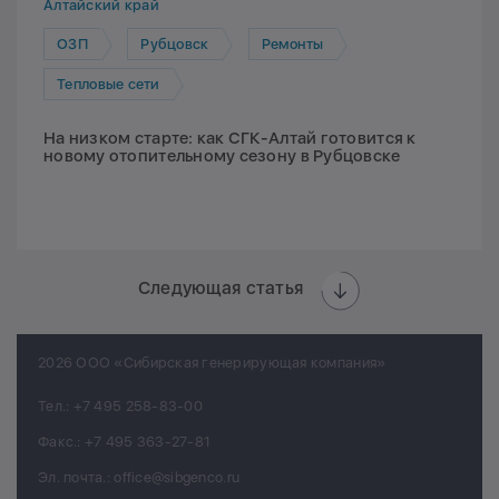
Алтайский край
ОЗП
Рубцовск
Ремонты
Тепловые сети
На низком старте: как СГК-Алтай готовится к
новому отопительному сезону в Рубцовске
Следующая статья
2026 ООО «Сибирская генерирующая компания»
Тел.:
+7 495 258-83-00
Факс.:
+7 495 363-27-81
Эл. почта.:
office@sibgenco.ru