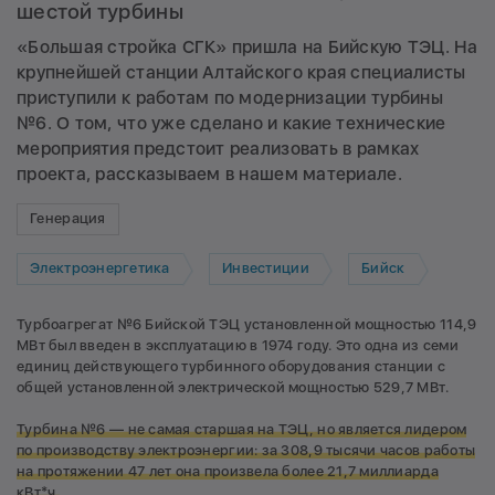
шестой турбины
«Большая стройка СГК» пришла на Бийскую ТЭЦ. На
крупнейшей станции Алтайского края специалисты
приступили к работам по модернизации турбины
№6. О том, что уже сделано и какие технические
мероприятия предстоит реализовать в рамках
проекта, рассказываем в нашем материале.
Генерация
Электроэнергетика
Инвестиции
Бийск
Турбоагрегат №6 Бийской ТЭЦ установленной мощностью 114,9
МВт был введен в эксплуатацию в 1974 году. Это одна из семи
единиц действующего турбинного оборудования станции с
общей установленной электрической мощностью 529,7 МВт.
Турбина №6 — не самая старшая на ТЭЦ, но является лидером
по производству электроэнергии: за 308,9 тысячи часов работы
на протяжении 47 лет она произвела более 21,7 миллиарда
кВт*ч.