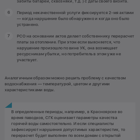
забиты батареи, сквозняки, т.д. ) с даты своего визита.
Период некачественной услуги фиксируется 2-мя актами
— когда нарушение было обнаружено и когда оно было
устранено.
РСО на основании актов делает собственнику перерасчет
платы за отопление. При этом если выясняется, что
нарушение произошло по вине УК, она возмещает
ресурсникам убытки, но потребитель в этом уже не
участвует.
Аналогичным образом можно решить проблему с качеством
водоснабжения — температурой, цветом и другими
характеристиками воды.
В определенные периоды, например, в Красноярске во
время паводков, СГК оценивает параметры качества
горячей воды самостоятельно. И если специалисты
зафиксируют нарушения допустимых характеристик, то
перерасчет будет выполнен по всем домам с открытой