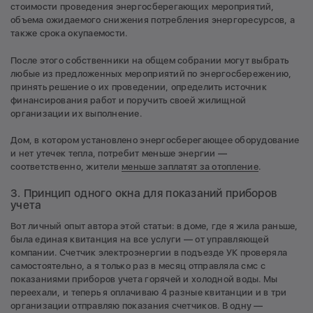
стоимости проведения энергосберегающих мероприятий,
объема ожидаемого снижения потребления энергоресурсов, а
также срока окупаемости.
После этого собственники на общем собрании могут выбрать
любые из предложенных мероприятий по энергосбережению,
принять решение о их проведении, определить источник
финансирования работ и поручить своей жилищной
организации их выполнение.
Дом, в котором установлено энергосберегающее оборудование
и нет утечек тепла, потребит меньше энергии —
соответственно, жители
меньше заплатят за отопление
.
3. Принцип одного окна для показаний приборов
учета
Вот личный опыт автора этой статьи: в доме, где я жила раньше,
была единая квитанция на все услуги — от управляющей
компании. Счетчик электроэнергии в подъезде УК проверяла
самостоятельно, а я только раз в месяц отправляла смс с
показаниями приборов учета горячей и холодной воды. Мы
переехали, и теперь я оплачиваю 4 разные квитанции и в три
организации отправляю показания счетчиков. В одну —