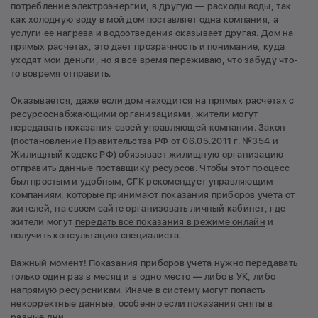
потребление электроэнергии, в другую — расходы воды, так
как холодную воду в мой дом поставляет одна компания, а
услуги ее нагрева и водоотведения оказывает другая. Дом на
прямых расчетах, это дает прозрачность и понимание, куда
уходят мои деньги, но я все время переживаю, что забуду что-
то вовремя отправить.
Оказывается, даже если дом находится на прямых расчетах с
ресурсоснабжающими организациями, жители могут
передавать показания своей управляющей компании. Закон
(постановление Правительства РФ от 06.05.2011 г. №354 и
Жилищный кодекс РФ) обязывает жилищную организацию
отправить данные поставщику ресурсов. Чтобы этот процесс
был простым и удобным, СГК рекомендует управляющим
компаниям, которые принимают показания приборов учета от
жителей, на своем сайте организовать личный кабинет, где
жители могут
передать все показания в режиме онлайн
и
получить консультацию специалиста.
Важный момент! Показания приборов учета нужно передавать
только один раз в месяц и в одно место — либо в УК, либо
напрямую ресурсникам. Иначе в систему могут попасть
некорректные данные, особенно если показания сняты в
разные дни.