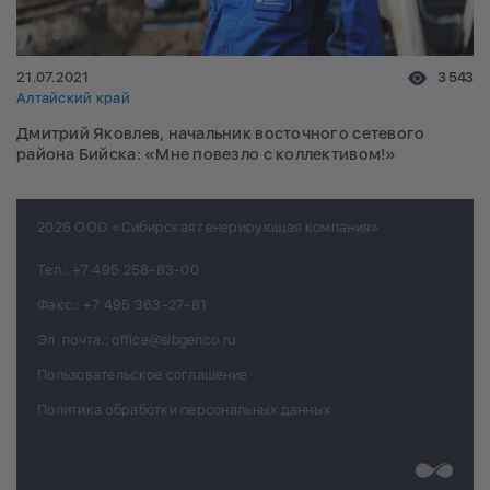
21.07.2021
3 543
Алтайский край
Дмитрий Яковлев, начальник восточного сетевого
района Бийска: «Мне повезло с коллективом!»
2026 ООО «Сибирская генерирующая компания»
Тел.:
+7 495 258-83-00
Факс.:
+7 495 363-27-81
Эл. почта.:
office@sibgenco.ru
Пользовательское соглашение
Политика обработки персональных данных
Разработк
Chips