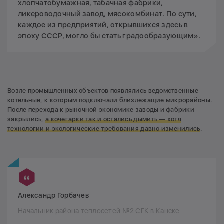
хлопчатобумажная, табачная фабрики,
ликероводочный завод, мясокомбинат. По сути,
каждое из предприятий, открывшихся здесь в
эпоху СССР, могло бы стать градообразующим».
Возле промышленных объектов появлялись ведомственные
котельные, к которым подключали близлежащие микрорайоны.
После перехода к рыночной экономике заводы и фабрики
закрылись,
а кочегарки так и остались дымить — хотя
технологии и экологические требования давно изменились
.
Александр Горбачев
Начальник района теплосетей №2 СГК в Канске