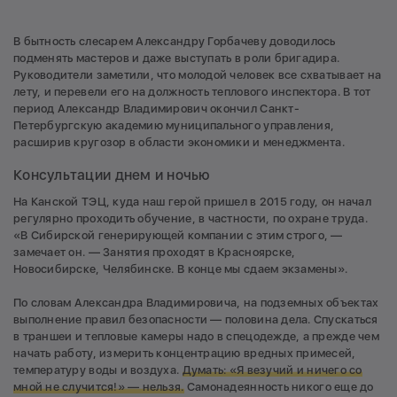
В бытность слесарем Александру Горбачеву доводилось
подменять мастеров и даже выступать в роли бригадира.
Руководители заметили, что молодой человек все схватывает на
лету, и перевели его на должность теплового инспектора. В тот
период Александр Владимирович окончил Санкт-
Петербургскую академию муниципального управления,
расширив кругозор в области экономики и менеджмента.
Консультации днем и ночью
На Канской ТЭЦ, куда наш герой пришел в 2015 году, он начал
регулярно проходить обучение, в частности, по охране труда.
«В Сибирской генерирующей компании с этим строго, —
замечает он. — Занятия проходят в Красноярске,
Новосибирске, Челябинске. В конце мы сдаем экзамены».
По словам Александра Владимировича, на подземных объектах
выполнение правил безопасности — половина дела. Спускаться
в траншеи и тепловые камеры надо в спецодежде, а прежде чем
начать работу, измерить концентрацию вредных примесей,
температуру воды и воздуха.
Думать: «Я везучий и ничего со
мной не случится!» — нельзя.
Самонадеянность никого еще до