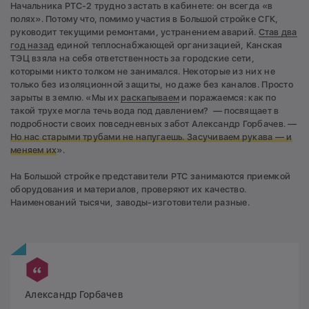
Начальника РТС-2 трудно застать в кабинете: он всегда «в
полях». Потому что, помимо участия в Большой стройке СГК,
руководит текущими ремонтами, устранением аварий.
Став два
год назад
единой теплоснабжающей организацией, Канская
ТЭЦ взяла на себя ответственность за городские сети,
которыми никто толком не занимался. Некоторые из них не
только без изоляционной защиты, но даже без каналов. Просто
зарыты в землю. «Мы их
раскапываем
и поражаемся: как по
такой трухе могла течь вода под давлением? — посвящает в
подробности своих повседневных забот Александр Горбачев. —
Но нас старыми трубами не напугаешь. Засучиваем рукава — и
меняем их
».
На Большой стройке представители РТС занимаются приемкой
оборудования и материалов, проверяют их качество.
Наименований тысячи, заводы-изготовители разные.
Александр Горбачев