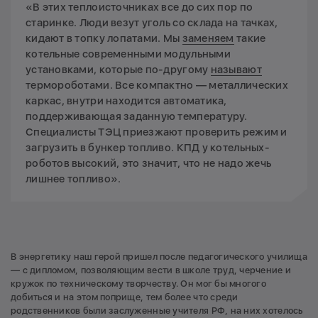
«В этих теплоисточниках все до сих пор по
старинке. Люди везут уголь со склада на тачках,
кидают в топку лопатами. Мы
заменяем
такие
котельные современными модульными
установками, которые по-другому
называют
термороботами. Все компактно — металлических
каркас, внутри находится автоматика,
поддерживающая заданную температуру.
Специалисты ТЭЦ приезжают проверить режим и
загрузить в бункер топливо. КПД у котельных-
роботов высокий, это значит, что не надо жечь
лишнее топливо».
В энергетику наш герой пришел после педагогического училища
— с дипломом, позволяющим вести в школе труд, черчение и
кружок по техническому творчеству. Он мог бы многого
добиться и на этом поприще, тем более что среди
родственников были заслуженные учителя РФ, на них хотелось