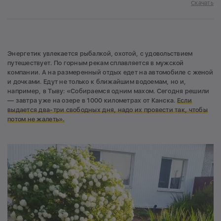
Скачать
Энергетик увлекается рыбалкой, охотой, с удовольствием
путешествует. По горным рекам сплавляется в мужской
компании. А на размеренный отдых едет на автомобиле с женой
и дочками. Едут не только к ближайшим водоемам, но и,
например, в Тыву: «Собираемся одним махом. Сегодня решили
— завтра уже на озере в 1000 километрах от Канска.
Если
выдается два-три свободных дня, надо их провести так, чтобы
потом не жалеть».