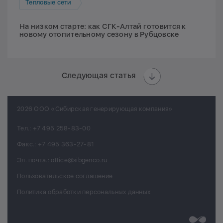
Тепловые сети
На низком старте: как СГК-Алтай готовится к
новому отопительному сезону в Рубцовске
Следующая статья
2026 ООО «Сибирская генерирующая компания»
Тел.:
+7 495 258-83-00
Факс.:
+7 495 363-27-81
Эл. почта.:
office@sibgenco.ru
Пользовательское соглашение
Политика обработки персональных данных
Разработк
Chips