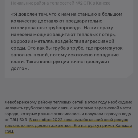
Начальник района теплосетей №2 СГК в Канске
«Я доволен тем, что к нам на станцию в большом
количестве доставляют предварительно
изолированные трубопроводы. На них сразу
нанесена мощная защита от тепловых потерь,
коррозии металла, воздействия агрессивной
среды. Это как бы труба в трубе, где промежуток
заполнен пеной, потому исключено попадание
влаги. Такая конструкция точно прослужит
долго».
Левобережному району тепловых сетей в этом году необходимо
наладить трубопроводную связь с жителями зарельсовой части
города, которые раньше отапливались и получали горячую воду
от ТЭЦ БХЗ
.
В сентябре 2022 года выработавший свой ресурс
теплоисточник должен закрыться. Его нагрузку примет Канская
ТЭЦ.