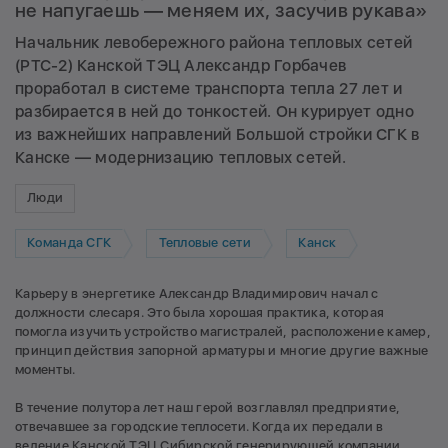
не напугаешь — меняем их, засучив рукава»
Начальник левобережного района тепловых сетей
(РТС-2) Канской ТЭЦ Александр Горбачев
проработал в системе транспорта тепла 27 лет и
разбирается в ней до тонкостей. Он курирует одно
из важнейших направлений Большой стройки СГК в
Канске — модернизацию тепловых сетей.
Люди
Команда СГК
Тепловые сети
Канск
Карьеру в энергетике Александр Владимирович начал с
должности слесаря. Это была хорошая практика, которая
помогла изучить устройство магистралей, расположение камер,
принцип действия запорной арматуры и многие другие важные
моменты.
В течение полутора лет наш герой возглавлял предприятие,
отвечавшее за городские теплосети. Когда их передали в
ведение Канской ТЭЦ Сибирской генерирующей компании,