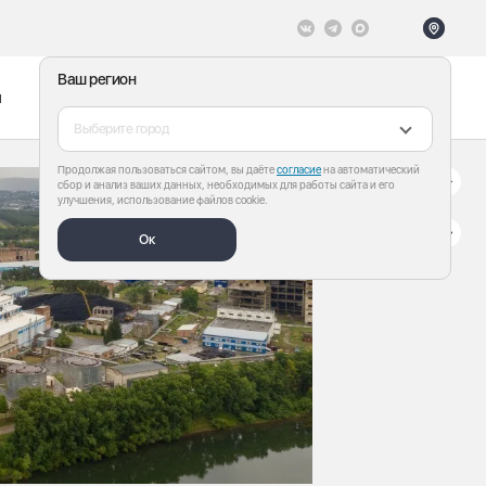
Ваш регион
ы
Меню
Все теги
Выберите город
Продолжая пользоваться сайтом, вы даёте
согласие
на автоматический
сбор и анализ ваших данных, необходимых для работы сайта и его
улучшения, использование файлов cookie.
Ок