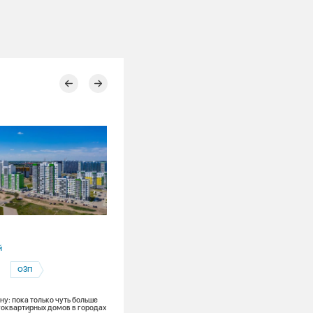
03.08.2026
й
Красноярский край
ОЗП
Ремонты
Канская ТЭЦ
Теплоэнергетика
у: пока только чуть больше
оквартирных домов в городах