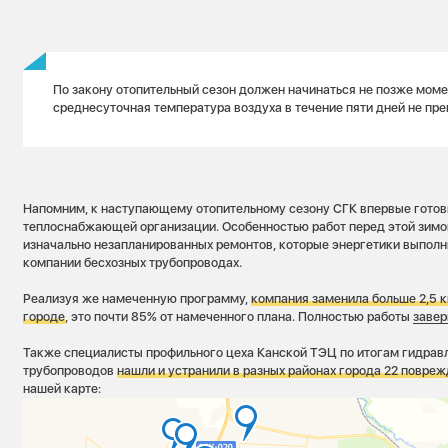
По закону отопительный сезон должен начинаться не позже моме
среднесуточная температура воздуха в течение пяти дней не пр
Напомним, к наступающему отопительному сезону СГК впервые готов
теплоснабжающей организации. Особенностью работ перед этой зимо
изначально незапланированных ремонтов, которые энергетики выполн
компании бесхозных трубопроводах.
Реализуя же намеченную программу,
компания заменила больше 2,5 к
городе
, это почти 85% от намеченного плана. Полностью работы
завер
Также специалисты профильного цеха Канской ТЭЦ по итогам гидрав
трубопроводов
нашли и устранили в разных районах города 22 повре
нашей карте: