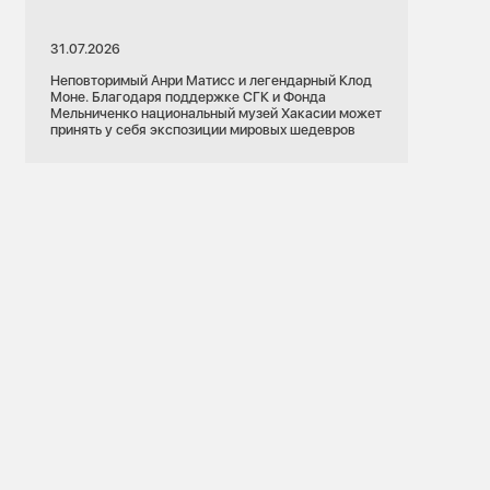
31.07.2026
Неповторимый Анри Матисс и легендарный Клод
Моне. Благодаря поддержке СГК и Фонда
Мельниченко национальный музей Хакасии может
принять у себя экспозиции мировых шедевров
27.07.2026
Алтайский край
Тепловые сети
Бийск
Представители администрации и Думы
Бийска проверили ход работ по замене