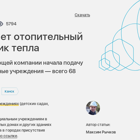
Скачать
тариев:
Просмотров:
5794
нет отопительный
ик тепла
ющей компании начала подачу
ьные учреждения — всего 68
Канск
реждениях
(детских садах,
оциальным учреждениям в
лых домах и других зданиях
Автор статьи:
а в городах присутствия
Максим Рычков
по ссылке
.