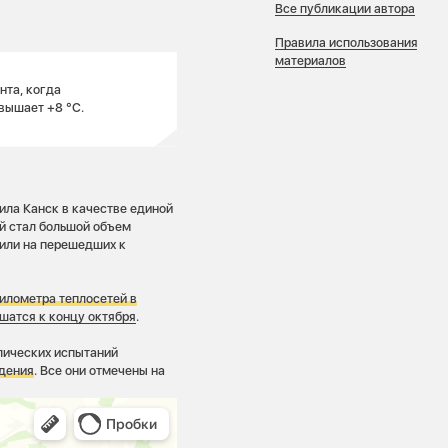
Все публикации автора
Правила использования
материалов
нта, когда
евышает +8 °С.
ила Канск в качестве единой
й стал большой объем
или на перешедших к
илометра теплосетей в
шатся к концу октября
.
лических испытаний
ждения
. Все они отмечены на