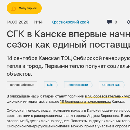
Популярное
14.09.2020
11:14
Красноярский край
Коммен
0
СГК в Канске впервые нач
сезон как единый поставщ
14 сентября Канская ТЭЦ Сибирской генериру
тепла в город. Первыми тепло получат социал
объектов.
Теплоснабжение
ОЗП
Тепловые сети
Канская ТЭЦ
В ближайшие часы батареи станут горячими
в 50 образовательных уч
школах и интернатах), а также
18 больницах и поликлиниках
Канска.
Сибирская генерирующая компания начала в Канске подачу тепла с
соответствии с распоряжением главы города Андрея Береснева. В жи
отопление будет включено позднее. Повлиять на дату включения тепл
Сибирской генерирующей компании можно, приняв участие в опросе