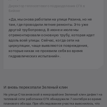
Директор теплосетевого подразделения СГК в
Бийске
«Да, мы снова работали на улице Разина, но не
там, где проводили летние ремонты. Это уже
другой трубопровод. В июне и июле мы
отремонтировали основную трубу, которая идет
вдоль всей улицы. Сейчас, когда сети на
циркуляции, чаще выявляются повреждения,
которые никак не проявили себя во время
гидравлических испытаний».
И вновь перекопали Зеленый клин
На улице Стахановской в микрорайоне Зеленый клин дефект на
тепловой сети работники СГК обнаружили 7 сентября во время
планового обхода. При обследовании участка выяснилось, что