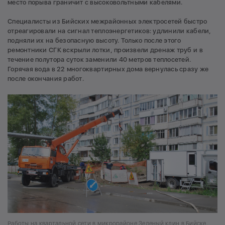
место порыва граничит с высоковольтными кабелями.
Специалисты из Бийских межрайонных электросетей быстро
отреагировали на сигнал теплоэнергетиков: удлинили кабели,
подняли их на безопасную высоту. Только после этого
ремонтники СГК вскрыли лотки, произвели дренаж труб и в
течение полутора суток заменили 40 метров теплосетей.
Горячая вода в 22 многоквартирных дома вернулась сразу же
после окончания работ.
Работы на квартальной сети в микрорайоне Зеленый клин в Бийске.