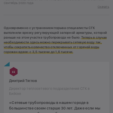
Сентябрь 2020 года
Скачать
Одновременно с устранением порыва специалисты СГК
выполнили врезку регулирующей запорной арматуры, которой
раньше на этом участке трубопровода не было.
Теперь в случае
необходимости здесь можно перекрывать сетевую воду так,
чтобы сократить количество отключенных от горячей воды
горожан вдвое: с 3,5 тысячи до 1,
6 тысячи.
Дмитрий Тяглов
Директор теплосетевого подразделения СГК в
Бийске
«Сетевые трубопроводы в нашем городе в
большинстве своем старше 30 лет. Даже если мы