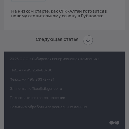
На низком старте: как СГК-Алтай готовится к
новому отопительному сезону в Рубцовске
Следующая статья
2026 ООО «Сибирская генерирующая компания»
Тел.:
+7 495 258-83-00
Факс.:
+7 495 363-27-81
Эл. почта.:
office@sibgenco.ru
Пользовательское соглашение
Политика обработки персональных данных
Разработк
Chips