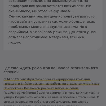
закрываем проблемы на большом участке, на
периферии все равно остаются ветхие сети. Их
очень много, мы этого не скрываем...
Сейчас каждый теплый день используем для того,
чтобы зайти и устранить как можно больше таких
проблемных мест до наступления зимы. Не в
аварийном, а в плановом режиме. Для этого у нас
есть все необходимое: материалы, техника,
люди».
Где еще ждать ремонтов до начала отопительного
сезона?
С 14 по 20 сентября Сибирская генерирующая компания
проведет в Бийске ремонтные работы на отдельных участках в
Приобском и Восточном районах тепловых сетей.
Подача горячей воды будет ограничена в поселке Химиков, на
улицах Социалистической и Разина, в поселке Котельщиков. О
сроках проведения работ мы сообщим дополнительно в