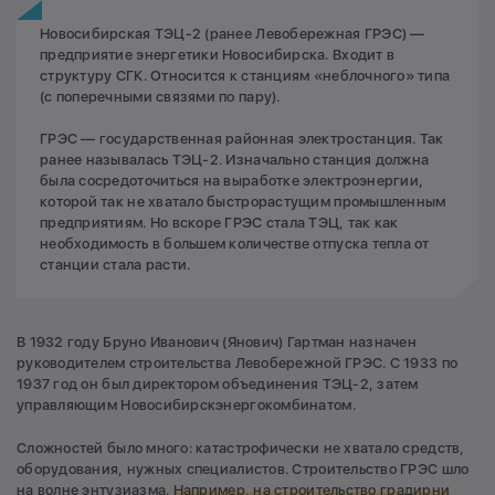
Новосибирская ТЭЦ-2 (ранее Левобережная ГРЭС) —
предприятие энергетики Новосибирска. Входит в
структуру СГК. Относится к станциям «неблочного» типа
(с поперечными связями по пару).
ГРЭС — государственная районная электростанция. Так
ранее называлась ТЭЦ-2. Изначально станция должна
была сосредоточиться на выработке электроэнергии,
которой так не хватало быстрорастущим промышленным
предприятиям. Но вскоре ГРЭС стала ТЭЦ, так как
необходимость в большем количестве отпуска тепла от
станции стала расти.
В 1932 году Бруно Иванович (Янович) Гартман назначен
руководителем строительства Левобережной ГРЭС. С 1933 по
1937 год он был директором объединения ТЭЦ-2, затем
управляющим Новосибирскэнергокомбинатом.
Сложностей было много: катастрофически не хватало средств,
оборудования, нужных специалистов. Строительство ГРЭС шло
на волне энтузиазма.
Например, на строительство градирни