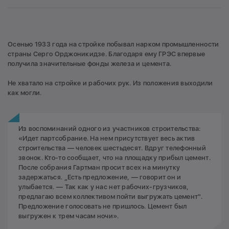
Осенью 1933 года на стройке побывал нарком промышленности
страны Серго Орджоникидзе. Благодаря ему ГРЭС впервые
получила значительные фонды железа и цемента.
Не хватало на стройке и рабочих рук. Из положения выходили
как могли.
Из воспоминаний одного из участников строительства:
«Идет партсобрание. На нем присутствует весь актив
строительства — человек шестьдесят. Вдруг телефонный
звонок. Кто-то сообщает, что на площадку прибыл цемент.
После собрания Гартман просит всех на минутку
задержаться. „Есть предложение, — говорит он и
улыбается. — Так как у нас нет рабочих-грузчиков,
предлагаю всем коллективом пойти выгружать цемент“.
Предложение голосовать не пришлось. Цемент был
выгружен к трем часам ночи».