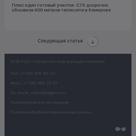
Плюс один готовый участок: СГК досрочно
обновила 400 метров теплосети в Кемерове
Следующая статья
2026 ООО «Сибирская генерирующая компания»
Тел.:
+7 495 258-83-00
Факс.:
+7 495 363-27-81
Эл. почта.:
office@sibgenco.ru
Пользовательское соглашение
Политика обработки персональных данных
Разработк
Chips