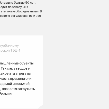
ботавшие больше 50 лет,
ведет по заказу СГК
гательным оборудованием. В
еского регулирования и вся
 турбинному
ярской ТЭЦ-1
омышленные объекты
Так как заводов и
какое эти агрегаты
 часть времени они
едьмой и восьмой,
, позволяя загружать
 больше