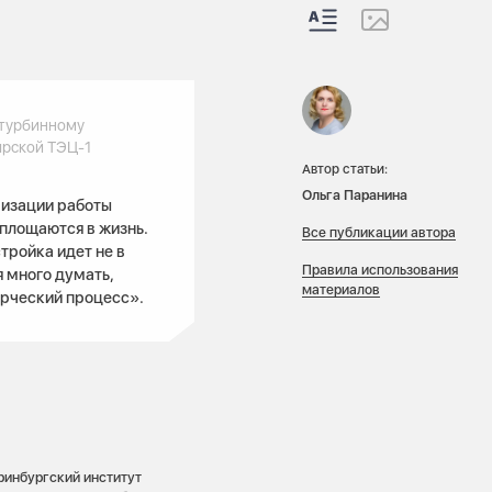
 турбинному
ярской ТЭЦ-1
Автор статьи:
Ольга Паранина
мизации работы
оплощаются в жизнь.
Все публикации автора
тройка идет не в
Правила использования
 много думать,
материалов
орческий процесс».
ринбургский институт