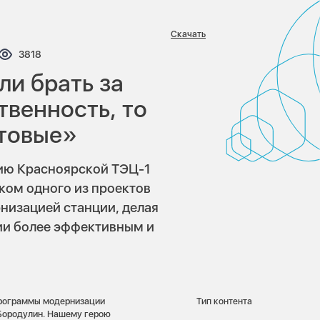
Скачать
нтариев:
Просмотров:
3818
ли брать за
твенность, то
товые»
ию Красноярской ТЭЦ-1
ком одного из проектов
низацией станции, делая
ии более эффективным и
программы модернизации
Тип контента
Бородулин. Нашему герою