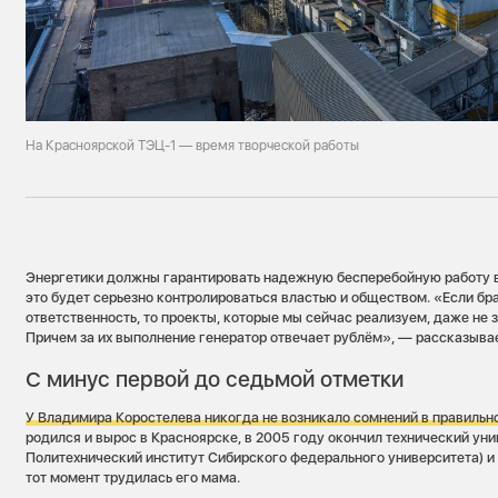
На Красноярской ТЭЦ-1 — время творческой работы
Энергетики должны гарантировать надежную бесперебойную работу в
это будет серьезно контролироваться властью и обществом. «Если бр
ответственность, то проекты, которые мы сейчас реализуем, даже не 
Причем за их выполнение генератор отвечает рублём», — рассказыв
С минус первой до седьмой отметки
У Владимира Коростелева
никогда не возникало сомнений в правильн
родился и вырос в Красноярске, в 2005 году окончил технический уни
Политехнический институт Сибирского федерального университета) и 
тот момент трудилась его мама.