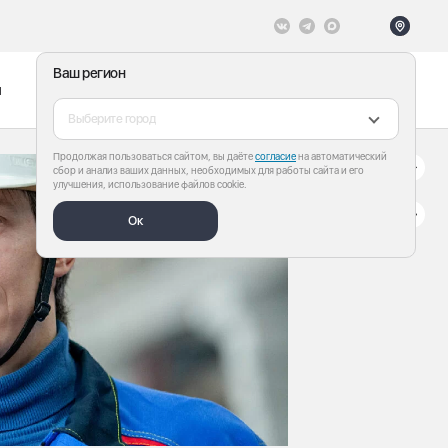
Ваш регион
ы
Меню
Все теги
Выберите город
Продолжая пользоваться сайтом, вы даёте
согласие
на автоматический
сбор и анализ ваших данных, необходимых для работы сайта и его
улучшения, использование файлов cookie.
Ок