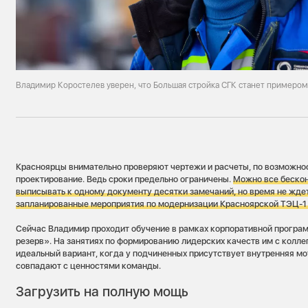
Владимир Коростелев уверен, что Большая стройка СГК станет примером
Красноярцы внимательно проверяют чертежи и расчеты, по возможно
проектирование. Ведь сроки предельно ограничены.
Можно все бескон
выписывать к одному документу десятки замечаний, но время не ждет
запланированные мероприятия по модернизации Красноярской ТЭЦ-1
Сейчас Владимир проходит обучение в рамках корпоративной програ
резерв». На занятиях по формированию лидерских качеств им с колле
идеальный вариант, когда у подчиненных присутствует внутренняя м
совпадают с ценностями команды.
Загрузить на полную мощь