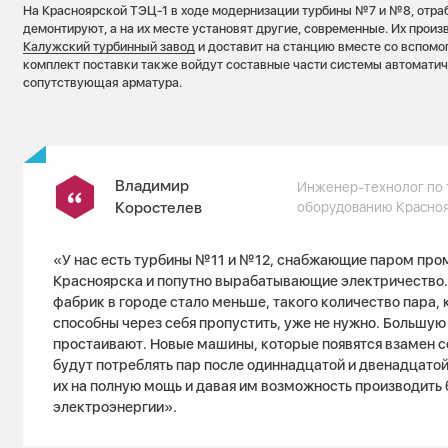
На Красноярской ТЭЦ-1 в ходе модернизации турбины №7 и №8, отра
демонтируют, а на их месте установят другие, современные. Их произ
Калужский турбинный завод
и доставит на станцию вместе со вспомо
комплект поставки также войдут составные части системы автоматич
сопутствующая арматура.
Владимир
Инженер-технолог по
Коростелев
оборудованию Красно
«У нас есть турбины №11 и №12, снабжающие паром пр
Красноярска и попутно вырабатывающие электричество. 
фабрик в городе стало меньше, такого количество пара, 
способны через себя пропустить, уже не нужно. Большую
простаивают. Новые машины, которые появятся взамен с
будут потреблять пар после одиннадцатой и двенадцатой
их на полную мощь и давая им возможность производить
электроэнергии».