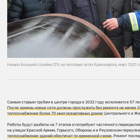
Начало Большой стройки СГК на тепловых сетях Красноярска, март 2021 г
Самым старым трубам в центре города в 2022 году исполняется 57 л
П
осле замены новые сети должны прослужить без ремонта не менее 30
теплоснабжения более 70 многоквартирных домов
Центрального и Же
Работы будут разбиты на 7 этапов и потребуют частичного перекрыти
на улицах Красной Армии, Горького, Обороны и в Ряузовском переулке
теплоснабжение зданий обеспечат по временной схеме.
Ремонт послед