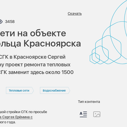
Скачать
тариев:
Просмотров:
3458
ети на объекте
ольца Красноярска
СГК в Красноярске Сергей
ну проект ремонта тепловых
СГК заменит здесь около 1500
Тепловые сети
Водоснабжение
Тип контента
шой стройки СГК по просьбе
 Сергея Ерёмина с
ого года.