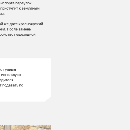
анспорта переулок
 приступит к земляным
ния.
ой же дате красноярский
ния. После замены
тройство пешеходной
 от улицы
е используют
одителя
т подавать по