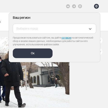
Ваш регион
ы
Меню
Все теги
Выберите город
Продолжая пользоваться сайтом, вы даёте
согласие
на автоматический
сбор и анализ ваших данных, необходимых для работы сайта и его
улучшения, использование файлов cookie.
Ок