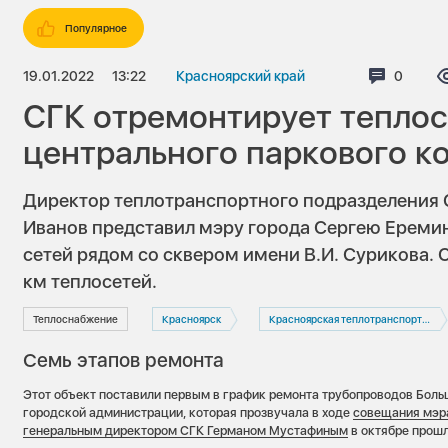
Популярное
19.01.2022
13:22
Красноярский край
Коммен
0
СГК отремонтирует теплос
центрального паркового к
Директор теплотранспортного подразделения 
Иванов представил мэру города Сергею Ереми
сетей рядом со сквером имени В.И. Сурикова. 
км теплосетей.
Теплоснабжение
Красноярск
Красноярская теплотранспортная компания
Семь этапов ремонта
Этот объект поставили первым в график ремонта трубопроводов Боль
городской администрации, которая прозвучала в ходе
совещания мэра
генеральным директором СГК Германом Мустафиным
в октябре прошл