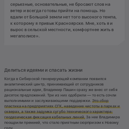
серьезные, основательные, не бросают слов на
ветер и всегда готовы прийти на помощь. Но
вдали от Большой земли нет того высокого темпа,
к которому я привык Красноярске. Мне, хоть я и
вырос в сельской местности, комфортнее жить в
мегаполисе».
Делиться идеями и спасать жизни
Когда в Сибирской генерирующей компании появился
аналитический центр, принимающий от сотрудников
рациональные идеи, Владимир Пашин сразу же внес от себя
десяток предложений. Три из них одобрили — то есть сочли
выполнимыми и заслуживающими поддержки.
Это сбор
пластика на предприятиях СГК, наведение чистоты в парках и
скверах, а также задумка сугубо технического характера:
геодезическая фиксация кабельных линий.
За нее Владимира
поощрили премией, что стало приятным сюрпризом к Новому
году.