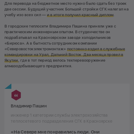
Для перевода на бюджетное место нужно было сдать без троек
две сессии. Будущий участник Большой стройки СГК налегал на
учебу изо всех сил —
и в итоге получил красный диплом
.
В городские теплосети Владимира Пашина приняли уже с
практическим инженерным опытом. В студенчестве он
подрабатывал на Красноярском заводе холодильников
«Бирюса». А в бытность сотрудником компании
«Северовостокэлектромонтаж»
постоянно ездил в служебные
командировки на Урал, Дальний Восток. Два месяца провел в
Якутии
, где в тот период велось техперевооружение
алмазодобывающего предприятия.
Владимир Пашин
инженер 1 категории службы электрохозяйства
теплосетевого подразделения СГК в Красноярске
«На Севере мне понравились люди. Они