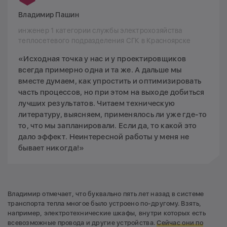
Владимир Пашин
инженер 1 категории службы электрохозяйства
теплосетевого подразделения СГК в Красноярске
«Исходная точка у нас и у проектировщиков
всегда примерно одна и та же. А дальше мы
вместе думаем, как упростить и оптимизировать
часть процессов, но при этом на выходе добиться
лучших результатов. Читаем техническую
литературу, выясняем, применялось ли уже где-то
то, что мы запланировали. Если да, то какой это
дало эффект. Неинтересной работы у меня не
бывает никогда!»
Владимир отмечает, что буквально пять лет назад в системе
транспорта тепла многое было устроено по-другому. Взять,
например, электротехнические шкафы, внутри которых есть
всевозможные провода и другие устройства.
Сейчас они по