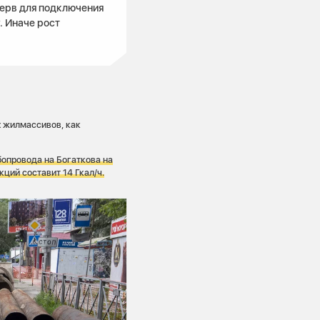
зерв для подключения
. Иначе рост
х жилмассивов, как
бопровода на Богаткова на
ций составит 14 Гкал/ч.