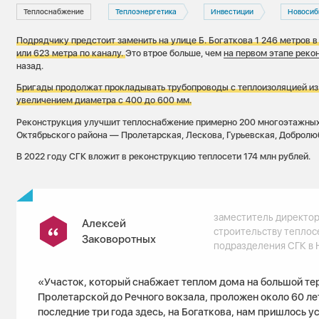
Теплоснабжение
Теплоэнергетика
Инвестиции
Новосиб
Подрядчику предстоит заменить на улице Б. Богаткова 1 246 метров 
или 623 метра по каналу.
Это втрое больше, чем
на первом этапе реко
назад.
Бригады продолжат прокладывать трубопроводы с теплоизоляцией из 
увеличением диаметра с 400 до 600 мм.
Реконструкция улучшит теплоснабжение примерно 200 многоэтажных
Октябрьского района — Пролетарская, Лескова, Гурьевская, Добролюб
В 2022 году СГК вложит в реконструкцию теплосети 174 млн рублей.
заместитель директор
Алексей
строительству теплос
Заковоротных
подразделения СГК в
«Участок, который снабжает теплом дома на большой те
Пролетарской до Речного вокзала, проложен около 60 лет
последние три года здесь, на Богаткова, нам пришлось у