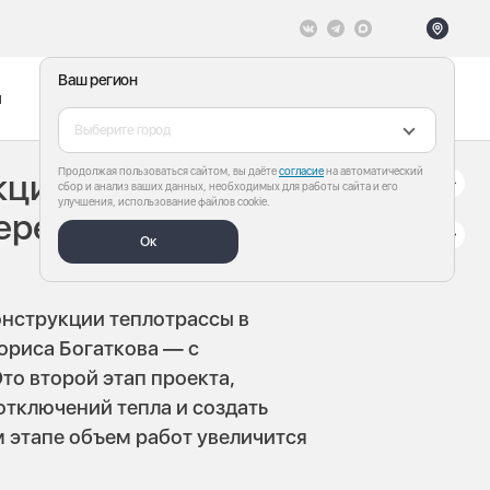
Ваш регион
ы
Меню
Все теги
Выберите город
Продолжая пользоваться сайтом, вы даёте
согласие
на автоматический
кцию
сбор и анализ ваших данных, необходимых для работы сайта и его
улучшения, использование файлов cookie.
бережье
Ок
онструкции теплотрассы в
ориса Богаткова — с
то второй этап проекта,
отключений тепла и создать
м этапе объем работ увеличится