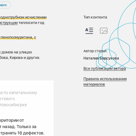
ирск
в однотрубном исчислении
Тип контента
нструкции
теплосети год
пенополиуретана, с
Автор статьи:
 домов на улицах
ова, Кирова и других.
Наталия Барсукова
Все публикации автора
Правила использования
материалов
а по капитальному
етевого
 Новосибисрке
рритории от
 назад. Только за
странять 16 дефектов.