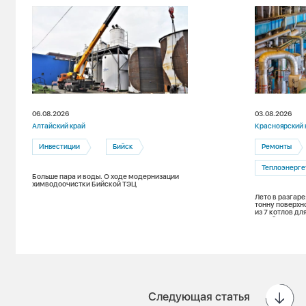
06.08.2026
03.08.2026
Алтайский край
Красноярский 
Инвестиции
Бийск
Ремонты
Теплоэнерге
Больше пара и воды. О ходе модернизации
химводоочистки Бийской ТЭЦ
Лето в разгаре
тонну поверхн
из 7 котлов д
зимой
Следующая статья