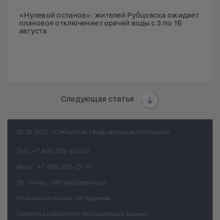
«Нулевой останов»: жителей Рубцовска ожидает
плановое отключение горячей воды с 3 по 16
августа
Следующая статья
2026 ООО «Сибирская генерирующая компания»
Тел.:
+7 495 258-83-00
Факс.:
+7 495 363-27-81
Эл. почта.:
office@sibgenco.ru
Пользовательское соглашение
Политика обработки персональных данных