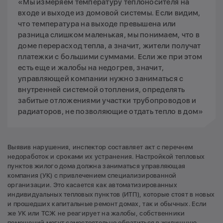
«Мы измеряем температуру теплоносителя на
входе и выходе из домовой системы. Если видим,
что температура на выходе превышена или
разница слишком маленькая, мы понимаем, что в
доме перерасход тепла, а значит, жители получат
платежки с большими суммами. Если же при этом
есть еще и жалобы на недогрев, значит,
управляющей компании нужно заниматься с
внутренней системой отопления, определять
забитые отложениями участки трубопроводов и
радиаторов, не позволяющие отдать тепло в дом»
Выявив нарушения, инспектор составляет акт с перечнем
недоработок и сроками их устранения. Настройкой тепловых
пунктов жилого дома должна заниматься управляющая
компания (УК) с привлечением специализированной
организации. Это касается как автоматизированных
индивидуальных тепловых пунктов (ИТП), которые стоят в новых
и прошедших капитальные ремонт домах, так и обычных. Если
же УК или ТСЖ не реагирует на жалобы, собственники
помещений могут самостоятельно обратиться в жилищную