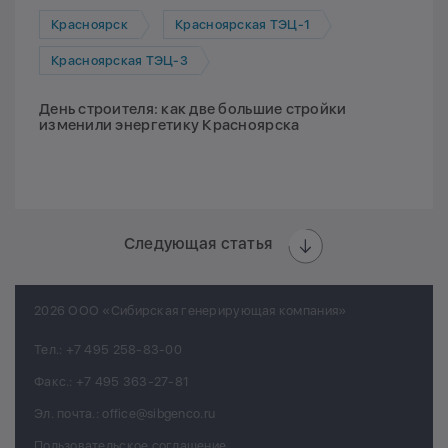
Красноярск
Красноярская ТЭЦ-1
Красноярская ТЭЦ-3
День строителя: как две большие стройки
изменили энергетику Красноярска
Следующая статья
2026 ООО «Сибирская генерирующая компания»
Тел.:
+7 495 258-83-00
Факс.:
+7 495 363-27-81
Эл. почта.:
office@sibgenco.ru
Пользовательское соглашение