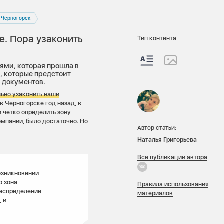
Черногорск
е. Пора узаконить
Тип контента
ями, которая прошла в
, которые предстоит
я документов.
льно узаконить наши
 в Черногорске год назад, в
м четко определить зону
мпании, было достаточно. Но
Автор статьи:
Наталья Григорьева
Все публикации автора
озникновении
о зона
Правила использования
распределение
материалов
 и