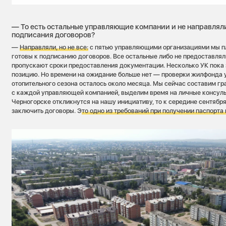
— То есть остальные управляющие компании и не направлял
подписания договоров?
—
Направляли, но не все
:
с пятью управляющими организациями мы пл
готовы к подписанию договоров. Все остальные либо не предоставлял
пропускают сроки предоставления документации. Несколько УК пока
позицию. Но времени на ожидание больше нет — проверки жилфонда у
отопительного сезона осталось около месяца. Мы сейчас составим г
с каждой управляющей компанией, выделим время на личные консульт
Черногорске откликнутся на нашу инициативу, то к середине сентябр
заключить договоры. Э
то одно из требований при получении паспорта 