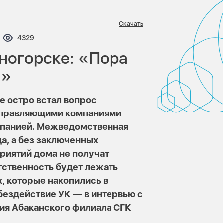
Скачать
ентариев:
Просмотров:
4329
ногорске: «Пора
я»
е остро встал вопрос
управляющими компаниями
мпанией. Межведомственная
а, а без заключенных
риятий дома не получат
етственность будет лежать
, которые накопились в
 бездействие УК — в интервью с
ия Абаканского филиала СГК