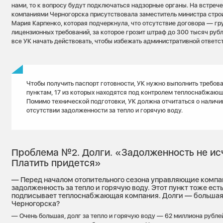
нами, то к вопросу будут подключаться надзорные органы. На встре
компаниями Черногорска присутствовала заместитель министра стро
Мария Карпенко, которая подчеркнула, что отсутствие договора — г
лицензионных требований, за которое грозит штраф до 300 тысяч руб
все УК начать действовать, чтобы избежать административной ответс
Чтобы получить паспорт готовности, УК нужно выполнить требова
пунктам, 17 из которых находятся под контролем теплоснабжаю
Помимо технической подготовки, УК должна отчитаться о наличи
отсутствии задолженности за тепло и горячую воду.
Проблема №2. Долги. «Задолженность не исч
Платить придется»
— Перед началом отопительного сезона управляющие компа
задолженность за тепло и горячую воду. Этот пункт тоже есть
подписывает теплоснабжающая компания. Долги — большая
Черногорска?
— Очень большая, долг за тепло и горячую воду — 62 миллиона рублей