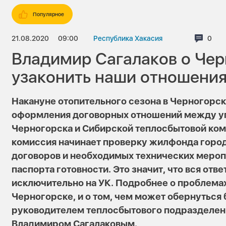
Популярное
21.08.2020
09:00
Республика Хакасия
Комм
0
Владимир Сагалаков о Чер
узаконить наши отношени
Накануне отопительного сезона в Черногорск
оформления договорных отношений между 
Черногорска и Сибирской теплосбытовой ко
комиссия начинает проверку жилфонда город
договоров и необходимых технических мероп
паспорта готовности. Это значит, что вся отв
исключительно на УК. Подробнее о проблемах
Черногорске, и о том, чем может обернуться
руководителем теплосбытового подразделен
Владимиром Сагалаковым.