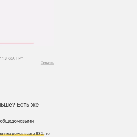
4.1.3 КоАП РФ
Скачать
льше? Есть же
ов общедомовыми
ренных домов всего 63%
, то