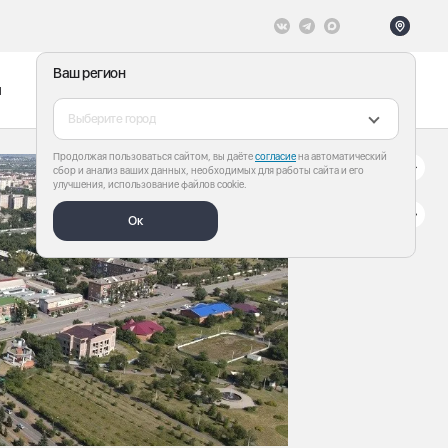
Ваш регион
ы
Меню
Все теги
Выберите город
Продолжая пользоваться сайтом, вы даёте
согласие
на автоматический
сбор и анализ ваших данных, необходимых для работы сайта и его
улучшения, использование файлов cookie.
Ок