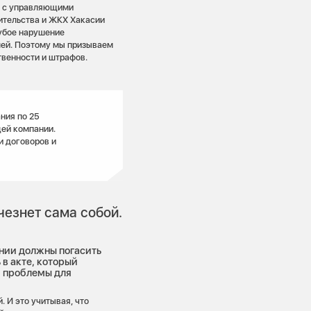
че с управляющими
ительства и ЖКХ Хакасии
рубое нарушение
лей. Поэтому мы призываем
твенности и штрафов.
ния по 25
щей компании.
и договоров и
езнет сама собой.
нии должны погасить
 в акте, который
 проблемы для
. И это учитывая, что