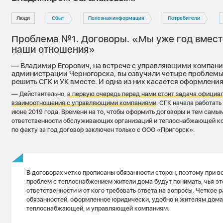
Люди
Сбыт
Полезная информация
Потребители
Проблема №1. Договоры. «Мы уже год вмест
наши отношения»
— Владимир Егорович, на встрече с управляющими компани
администрации Черногорска, вы озвучили четыре проблемы
решить СГК и УК вместе. И одна из них касается оформлени
— Действительно,
в первую очередь перед нами стоит задача официа
взаимоотношения с управляющими компаниями
. СГК начала работать
июне 2019 года. Времени на то, чтобы оформить договоры и тем самы
ответственности обслуживающих организаций и теплоснабжающей ко
по факту за год договор заключен только с ООО «Пригорск».
В договорах четко прописаны обязанности сторон, поэтому при в
проблем с теплоснабжением жители дома будут понимать, чья эт
ответственности и от кого требовать ответа на вопросы. Четкое 
обязанностей, оформленное юридически, удобно и жителям дома,
теплоснабжающей, и управляющей компаниям.