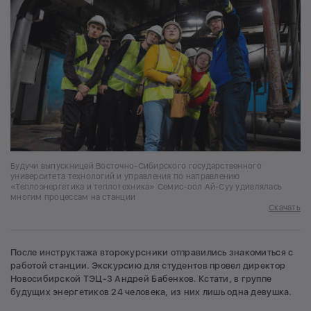
Будучи выпускницей Восточно-Сибирского государственного
университета технологий и управления по направлению
«Теплоэнергетика и теплотехника» Семис-оол Ай-Суу удивлялась
многим процессам на станции
Скачать
После инструктажа второкурсники отправились знакомиться с
работой станции. Экскурсию для студентов провел директор
Новосибирской ТЭЦ-3 Андрей Бабенков. Кстати, в группе
будущих энергетиков 24 человека, из них лишь одна девушка.