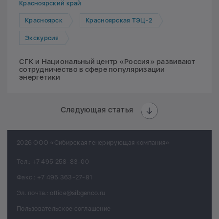
Красноярский край
Красноярск
Красноярская ТЭЦ-2
Экскурсия
СГК и Национальный центр «Россия» развивают
сотрудничество в сфере популяризации
энергетики
Следующая статья
2026 ООО «Сибирская генерирующая компания»
Тел.:
+7 495 258-83-00
Факс.:
+7 495 363-27-81
Эл. почта.:
office@sibgenco.ru
Пользовательское соглашение