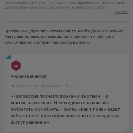
На Новосибирской ТЭЦ-3 восемь котлов барабанного типа с жидким
шлакоудалением и золоулавливанием в электрофильтрах
Скачать
Прежде чем управлять котлом с щита, необходимо его изучить.
Как правило, молодые специалисты начинают свой путь с
обслуживания системы гидрозолоудаления.
Андрей Бабенков
директор Новосибирской ТЭЦ-3
«Профессия познается руками и ногами. На
локтях, на коленях. Необходимо сначала все
потрогать, осмотреть. Понять, «как в поле» ведет
себя котел. И уже набравшись опыта, выходить на
щит управления».