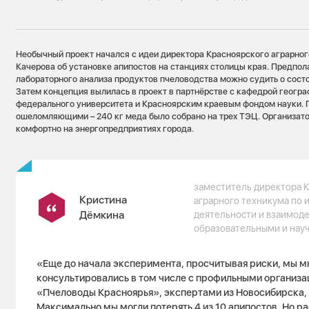
Необычный проект начался с идеи директора Красноярского аграрног
Качерова об установке апипостов на станциях столицы края. Предпола
лабораторного анализа продуктов пчеловодства можно судить о сос
Затем концепция вылилась в проект в партнёрстве с кафедрой геогр
федерального университета и Красноярским краевым фондом науки. 
ошеломляющими – 240 кг меда было собрано на трех ТЭЦ. Организат
комфортно на энергопредприятиях города.
заместитель директора 
Кристина
аграрного техникума по
Дёмкина
деятельности и взаимод
образовательными и на
«Еще до начала эксперимента, просчитывая риски, мы м
консультировались в том числе с профильными организа
«Пчеловоды Красноярья», экспертами из Новосибирска,
Максимально мы могли потерять 4 из 10 апипостов. Но ра