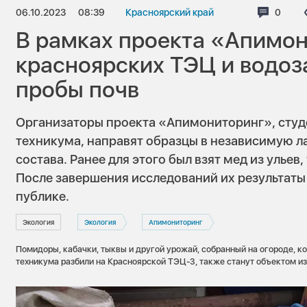
06.10.2023
08:39
Красноярский край
Комме
0
В рамках проекта «Апимон
красноярских ТЭЦ и водоз
пробы почв
Организаторы проекта «Апимониторинг», студ
техникума, направят образцы в независимую л
состава. Ранее для этого был взят мед из ульев
После завершения исследований их результаты
публике.
Экология
Экология
Апимониторинг
Помидоры, кабачки, тыквы и другой урожай, собранный на огороде, к
техникума разбили на Красноярской ТЭЦ-3, также станут объектом из