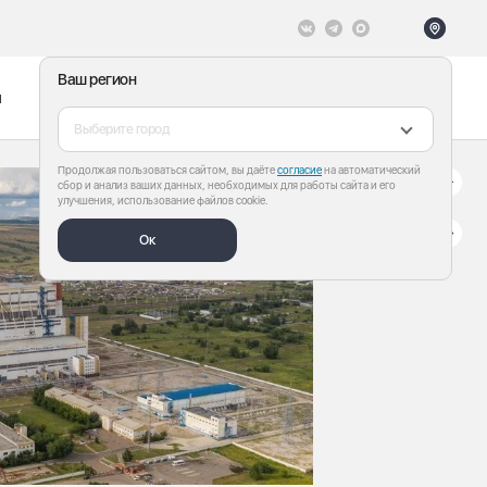
Ваш регион
ы
Меню
Все теги
Выберите город
Продолжая пользоваться сайтом, вы даёте
согласие
на автоматический
сбор и анализ ваших данных, необходимых для работы сайта и его
улучшения, использование файлов cookie.
Ок