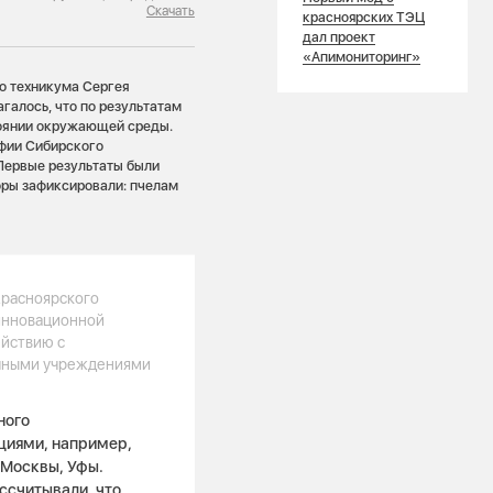
Скачать
красноярских ТЭЦ
дал проект
«Апимониторинг»
о техникума Сергея
галось, что по результатам
тоянии окружающей среды.
афии Сибирского
Первые результаты были
оры зафиксировали: пчелам
Красноярского
 инновационной
ействию с
учными учреждениями
ного
циями, например,
 Москвы, Уфы.
ссчитывали, что