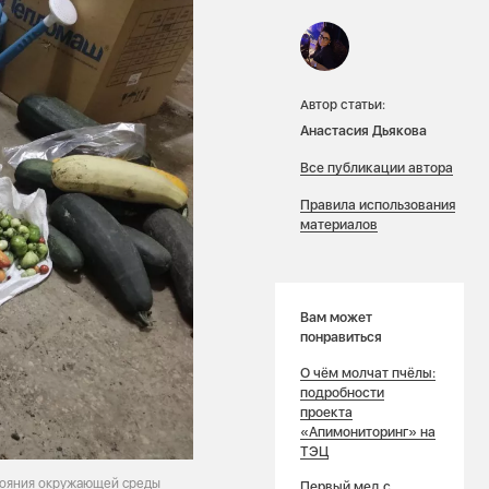
Автор статьи:
Анастасия Дьякова
Все публикации автора
Правила использования
материалов
Вам может
понравиться
О чём молчат пчёлы:
подробности
проекта
«Апимониторинг» на
ТЭЦ
стояния окружающей среды
Первый мед с