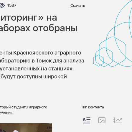
нтариев:
Просмотров:
1587
Скачать
иторинг» на
аборах отобраны
енты Красноярского аграрного
абораторию в Томск для анализа
, установленных на станциях.
 будут доступны широкой
оторый студенты аграрного
Тип контента
учения.