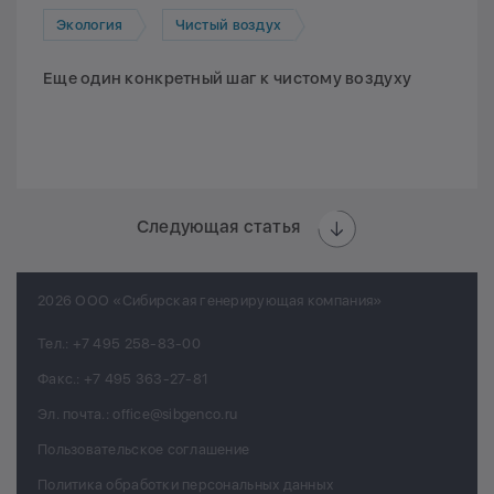
Экология
Чистый воздух
Еще один конкретный шаг к чистому воздуху
Следующая статья
2026 ООО «Сибирская генерирующая компания»
Тел.:
+7 495 258-83-00
Факс.:
+7 495 363-27-81
Эл. почта.:
office@sibgenco.ru
Пользовательское соглашение
Политика обработки персональных данных