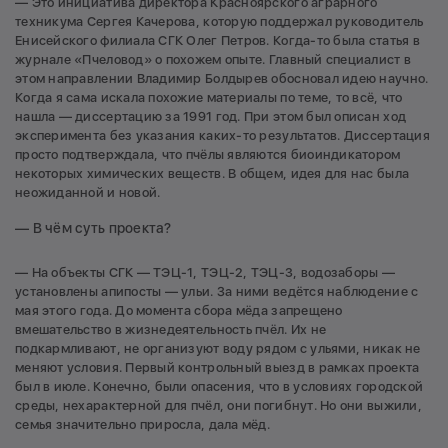
— Это инициатива директора Красноярского аграрного
техникума Сергея Качерова, которую поддержал руководитель
Енисейского филиала СГК Олег Петров. Когда-то была статья в
журнале «Пчеловод» о похожем опыте. Главный специалист в
этом направлении Владимир Болдырев обосновал идею научно.
Когда я сама искала похожие материалы по теме, то всё, что
нашла — диссертацию за 1991 год. При этом был описан ход
эксперимента без указания каких-то результатов. Диссертация
просто подтверждала, что пчёлы являются биоиндикатором
некоторых химических веществ. В общем, идея для нас была
неожиданной и новой.
— В чём суть проекта?
— На объекты СГК — ТЭЦ-1, ТЭЦ-2, ТЭЦ-3, водозаборы —
установлены апипосты — ульи. За ними ведётся наблюдение с
мая этого года. До момента сбора мёда запрещено
вмешательство в жизнедеятельность пчёл. Их не
подкармливают, не организуют воду рядом с ульями, никак не
меняют условия. Первый контрольный выезд в рамках проекта
был в июле. Конечно, были опасения, что в условиях городской
среды, нехарактерной для пчёл, они погибнут. Но они выжили,
семья значительно приросла, дала мёд.