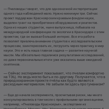
— Пчеловоды говорят, что для однозначной интерпретации
одного года наблюдений мало. Нужно минимум три. Сейчас
проект поддержан Красноярским краевым фондом науки,
выделен грант на приобретение оборудования и реагентов.
Одна из наших студенток, ныне выпускница, побывала на
международной конференции по экологии в Краснодаре с этим
проектом, где он вызвал большой интерес. Вся эта работа
позволяет привлечь внимание студентов к исследовательским
процессам, заинтересовать их, погрузить через практику в мир
науки. Это и есть наша главная задача — развитие научной
мысли. Мы обязательно поделимся результатами исследований,
но даже первоначальные итоги уже оказались выше ожиданий
скептиков.
— Сейчас эксперимент показывает, что пчелам комфортно
на ТЭЦ. Но ведь могло быть и по-другому. Получается, что в
природоохранном проекте пчёлы как будто являются
расходным материалом. Не забыли ли здесь про гуманизм?
— Еще до начала эксперимента, просчитывая риски, мы много
консультировались в том числе с профильными организациями,
например, «Пчеловоды Красноярья», экспертами из
Новосибирска, Москвы, Уфы. Максимально мы могли потерять 4