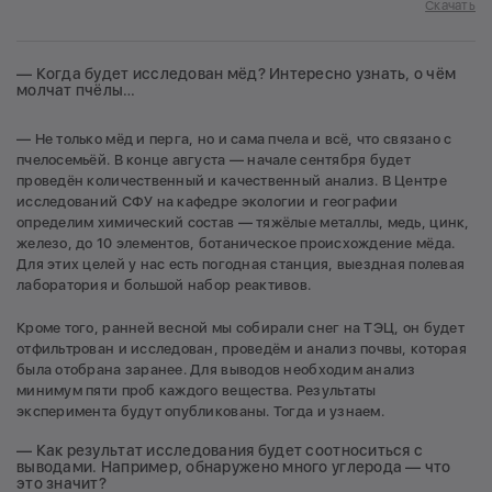
Скачать
— Когда будет исследован мёд? Интересно узнать, о чём
молчат пчёлы…
— Не только мёд и перга, но и сама пчела и всё, что связано с
пчелосемьёй. В конце августа — начале сентября будет
проведён количественный и качественный анализ. В Центре
исследований СФУ на кафедре экологии и географии
определим химический состав — тяжёлые металлы, медь, цинк,
железо, до 10 элементов, ботаническое происхождение мёда.
Для этих целей у нас есть погодная станция, выездная полевая
лаборатория и большой набор реактивов.
Кроме того, ранней весной мы собирали снег на ТЭЦ, он будет
отфильтрован и исследован, проведём и анализ почвы, которая
была отобрана заранее. Для выводов необходим анализ
минимум пяти проб каждого вещества. Результаты
эксперимента будут опубликованы. Тогда и узнаем.
— Как результат исследования будет соотноситься с
выводами. Например, обнаружено много углерода — что
это значит?