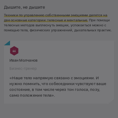
Дышите, не дышите
Техники по управлению собственными эмоциями делятся на
две основные категории: телесные и ментальные.
При помощи
телесных методов выплеснуть эмоции, успокоиться можно с
помощью тела, физических упражнений, дыхательных практик.
Иван Молчанов
Бизнес-тренер
«Наше тело напрямую связано с эмоциями. И
нужно помнить, что собеседники чувствуют ваше
состояние, в том числе через тон голоса, позу,
само положение тела».