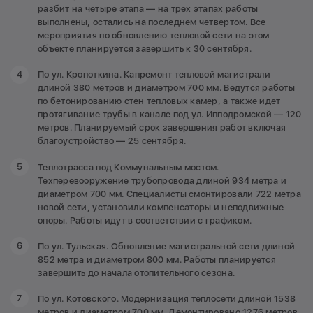
разбит на четыре этапа — на трех этапах работы
выполнены, остались на последнем четвертом. Все
мероприятия по обновлению тепловой сети на этом
объекте планируется завершить к 30 сентября.
По ул. Кропоткина. Капремонт тепловой магистрали
длиной 380 метров и диаметром 700 мм. Ведутся работы
по бетонированию стен тепловых камер, а также идет
протягивание трубы в канале под ул. Ипподромской — 120
метров. Планируемый срок завершения работ включая
благоустройство — 25 сентября.
Теплотрасса под Коммунальным мостом.
Техперевооружение трубопровода длиной 934 метра и
диаметром 700 мм. Специалисты смонтировали 722 метра
новой сети, установили компенсаторы и неподвижные
опоры. Работы идут в соответствии с графиком.
По ул. Тульская. Обновление магистральной сети длиной
852 метра и диаметром 800 мм. Работы планируется
завершить до начала отопительного сезона.
По ул. Котовского. Модернизация теплосети длиной 1538
метров и диаметром 700 мм. Демонтировано 1276 метров