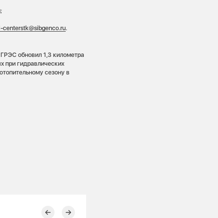
;
l-centerstk@sibgenco.ru
.
 ГРЭС обновил 1,3 километра
ых при гидравлических
 отопительному сезону в