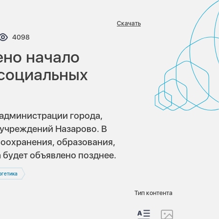
Скачать
нтариев:
Просмотров:
4098
ено начало
 социальных
 администрации города,
 учреждений Назарово. В
воохранения, образования,
 будет объявлено позднее.
ргетика
Тип контента