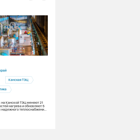
30.07.2026
край
Красноярский край
Канская ТЭЦ
Назарово
Назаровская ГРЭ
тика
СГК внедряет систему непрерывного
экологического контроля на Назаров
ГРЭС
: на Канской ТЭЦ меняют 21
остей нагрева и обновляют 5
ля надежного теплоснабжения