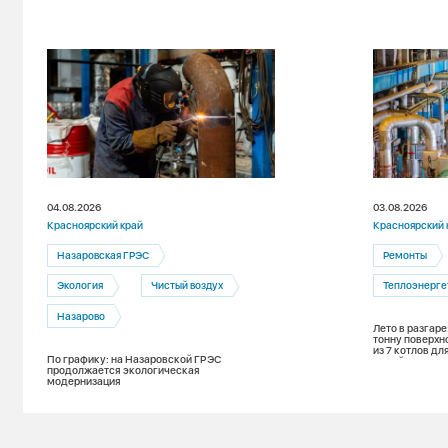
04.08.2026
03.08.2026
Красноярский край
Красноярский 
Назаровская ГРЭС
Ремонты
Экология
Чистый воздух
Теплоэнерге
Назарово
Лето в разгаре
тонну поверхн
из 7 котлов д
По графику: на Назаровской ГРЭС
зимой
продолжается экологическая
модернизация