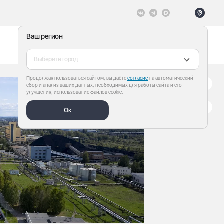
Ваш регион
ы
Меню
Все теги
Выберите город
Продолжая пользоваться сайтом, вы даёте
согласие
на автоматический
сбор и анализ ваших данных, необходимых для работы сайта и его
улучшения, использование файлов cookie.
Ок