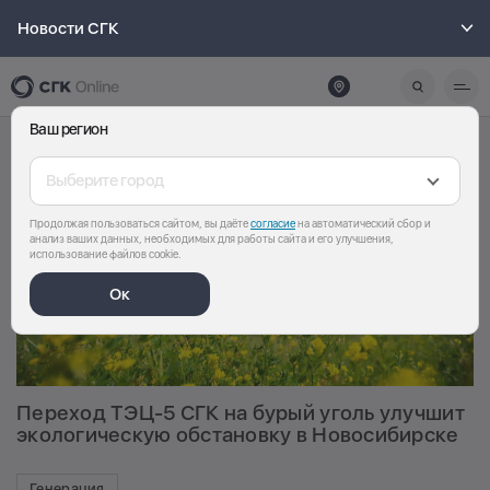
Новости СГК
Ваш регион
Выберите город
Продолжая пользоваться сайтом, вы даёте
согласие
на автоматический сбор и
анализ ваших данных, необходимых для работы сайта и его улучшения,
использование файлов cookie.
Ок
Переход ТЭЦ-5 СГК на бурый уголь улучшит
экологическую обстановку в Новосибирске
Генерация