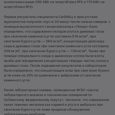
значительно выше (195 МВт на энергоблоке №3 и 170 МВт на
энергоблоке №2).
Первые результаты специалисты СибИАЦ в присутствии
журналистов получили спустя 20 минут после начала замеров: с
помощью высокоточного газоанализатора «Полар» было
определено, что содержание оксидов азота в дымовых газах
при сжигании каменного угля составило 574 мг/м³, при
сжигании бурого угля — 389 мг/м³; концентрация диоксида
серы в дымовых газах при сжигании каменного угля составила
336 мг/м³, при сжигании бурого угля — 136 мг/м³. Также при
помощи специального зонда в дымососах котлов были взяты
пробы для определения концентрации твердых частиц (золы) в
дымовых газах. После подведения результатов в лаборатории
было определено, что концентрация золы при сжигании бурого
угля ниже на 25% по сравнению с выбросами от сжигания
каменного угля.
Ранее лабораторные замеры, проведенные ФГБУ «Центр
лабораторного анализа и технических измерений по
Сибирскому федеральному округу», показали, что содержание
таких тяжелых металлов как кадмий и ртуть в выбросах при
сжигании бурого угля ниже пределов обнаружения
лабораторным прибором.