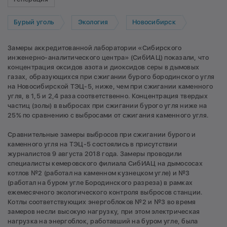
Бурый уголь
Экология
Новосибирск
Замеры аккредитованной лаборатории «Сибирского
инженерно-аналитического центра» (СибИАЦ) показали, что
концентрация оксидов азота и диоксидов серы в дымовых
газах, образующихся при сжигании бурого бородинского угля
на Новосибирской ТЭЦ-5, ниже, чем при сжигании каменного
угля, в 1,5 и 2,4 раза соответственно. Концентрация твердых
частиц (золы) в выбросах при сжигании бурого угля ниже на
25% по сравнению с выбросами от сжигания каменного угля.
Сравнительные замеры выбросов при сжигании бурого и
каменного угля на ТЭЦ-5 состоялись в присутствии
журналистов 9 августа 2018 года. Замеры проводили
специалисты кемеровского филиала СибИАЦ на дымососах
котлов №2 (работал на каменном кузнецком угле) и №3
(работал на буром угле Бородинского разреза) в рамках
ежемесячного экологического контроля выбросов станции.
Котлы соответствующих энергоблоков №2 и №3 во время
замеров несли высокую нагрузку, при этом электрическая
нагрузка на энергоблок, работавший на буром угле, была