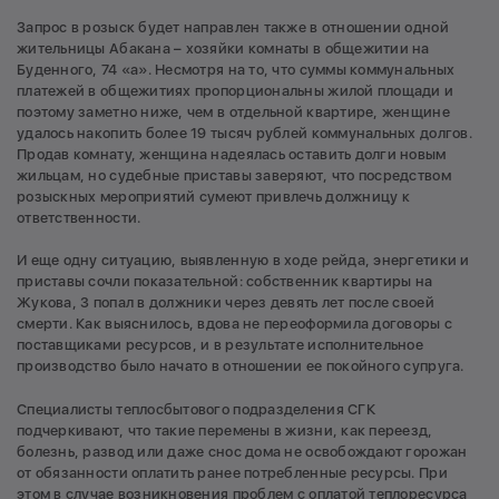
Запрос в розыск будет направлен также в отношении одной
жительницы Абакана – хозяйки комнаты в общежитии на
Буденного, 74 «а». Несмотря на то, что суммы коммунальных
платежей в общежитиях пропорциональны жилой площади и
поэтому заметно ниже, чем в отдельной квартире, женщине
удалось накопить более 19 тысяч рублей коммунальных долгов.
Продав комнату, женщина надеялась оставить долги новым
жильцам, но судебные приставы заверяют, что посредством
розыскных мероприятий сумеют привлечь должницу к
ответственности.
И еще одну ситуацию, выявленную в ходе рейда, энергетики и
приставы сочли показательной: собственник квартиры на
Жукова, 3 попал в должники через девять лет после своей
смерти. Как выяснилось, вдова не переоформила договоры с
поставщиками ресурсов, и в результате исполнительное
производство было начато в отношении ее покойного супруга.
Специалисты теплосбытового подразделения СГК
подчеркивают, что такие перемены в жизни, как переезд,
болезнь, развод или даже снос дома не освобождают горожан
от обязанности оплатить ранее потребленные ресурсы. При
этом в случае возникновения проблем с оплатой теплоресурса