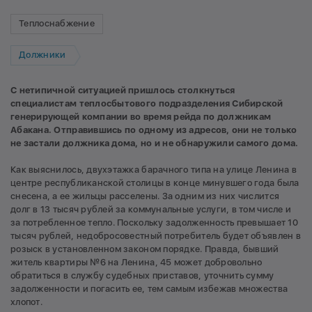
Теплоснабжение
Должники
С нетипичной ситуацией пришлось столкнуться
специалистам теплосбытового подразделения Сибирской
генерирующей компании во время рейда по должникам
Абакана. Отправившись по одному из адресов, они не только
не застали должника дома, но и не обнаружили самого дома.
Как выяснилось, двухэтажка барачного типа на улице Ленина в
центре республиканской столицы в конце минувшего года была
снесена, а ее жильцы расселены. За одним из них числится
долг в 13 тысяч рублей за коммунальные услуги, в том числе и
за потребленное тепло. Поскольку задолженность превышает 10
тысяч рублей, недобросовестный потребитель будет объявлен в
розыск в установленном законом порядке. Правда, бывший
житель квартиры №6 на Ленина, 45 может добровольно
обратиться в службу судебных приставов, уточнить сумму
задолженности и погасить ее, тем самым избежав множества
хлопот.