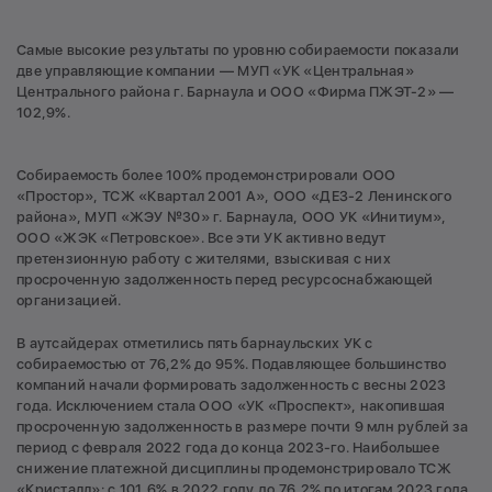
Самые высокие результаты по уровню собираемости показали
две управляющие компании — МУП «УК «Центральная»
Центрального района г. Барнаула и ООО «Фирма ПЖЭТ-2» —
102,9%.
Собираемость более 100% продемонстрировали ООО
«Простор», ТСЖ «Квартал 2001 А», ООО «ДЕЗ-2 Ленинского
района», МУП «ЖЭУ №30» г. Барнаула, ООО УК «Инитиум»,
ООО «ЖЭК «Петровское». Все эти УК активно ведут
претензионную работу с жителями, взыскивая с них
просроченную задолженность перед ресурсоснабжающей
организацией.
В аутсайдерах отметились пять барнаульских УК с
собираемостью от 76,2% до 95%. Подавляющее большинство
компаний начали формировать задолженность с весны 2023
года. Исключением стала ООО «УК «Проспект», накопившая
просроченную задолженность в размере почти 9 млн рублей за
период с февраля 2022 года до конца 2023-го. Наибольшее
снижение платежной дисциплины продемонстрировало ТСЖ
«Кристалл»: с 101,6% в 2022 году до 76,2% по итогам 2023 года.