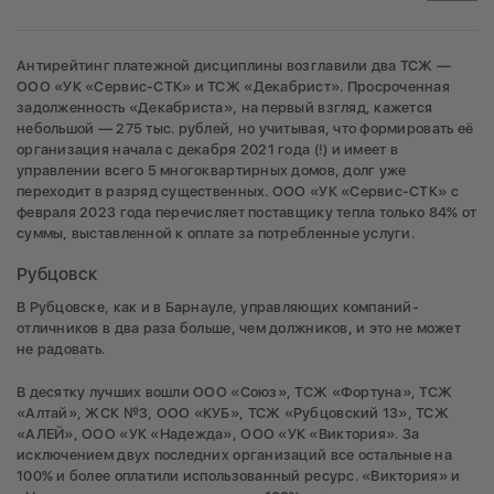
Антирейтинг платежной дисциплины возглавили два ТСЖ —
ООО «УК «Сервис-СТК» и ТСЖ «Декабрист». Просроченная
задолженность «Декабриста», на первый взгляд, кажется
небольшой — 275 тыс. рублей, но учитывая, что формировать её
организация начала с декабря 2021 года (!) и имеет в
управлении всего 5 многоквартирных домов, долг уже
переходит в разряд существенных. ООО «УК «Сервис-СТК» с
февраля 2023 года перечисляет поставщику тепла только 84% от
суммы, выставленной к оплате за потребленные услуги.
Рубцовск
В Рубцовске, как и в Барнауле, управляющих компаний-
отличников в два раза больше, чем должников, и это не может
не радовать.
В десятку лучших вошли ООО «Союз», ТСЖ «Фортуна», ТСЖ
«Алтай», ЖСК №3, ООО «КУБ», ТСЖ «Рубцовский 13», ТСЖ
«АЛЕЙ», ООО «УК «Надежда», ООО «УК «Виктория». За
исключением двух последних организаций все остальные на
100% и более оплатили использованный ресурс. «Виктория» и