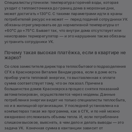
Специалисты уточнили: температура горячей воды, которая
уходит с теплоисточника до границ дома в морозные дни,
может достигать +130°C. С такими параметрами идти в краны
потребителей ресурс не может — перед подачей сотрудники УК
обязаны отрегулировать ее до нормативной температуры от
+60°C до +75°C. Бывает так, что внутри дома отсутствует или
неисправен терморегулятор — и это нарушение также обязаны
устранить сотрудники УК.
Почему такая высокая платёжка, если в квартире не
жарко?
Со слов заместителя директора теплосбытового подразделения
СГК в Красноярске Виталия Вандакурова, если в доме есть
прибор учета тепловой энергии, то выставленная к оплате
сумма соответствует тому, что он показал. Причем в
большинстве домов Красноярска процесс снятия показаний
автоматизирован, осуществляется через модемы. Данные
потребления энергии видят не только специалисты теплосбыта,
но и в жилищной организации. У последней установлена на
компьютерах такая же программа, как в СГК, и по ней можно
ежедневно отслеживать объемы тепла. И, если потребление
слишком высокое, выяснять, в чем дело и делать выводы — это
задача УК. Конечная сумма в квитанции зависит от