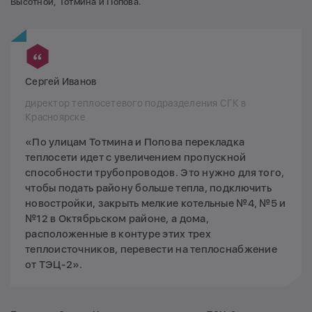
Высотной, Тотмина и Попова.
Сергей Иванов
директор теплосетевого подразделения СГК в
Красноярске
«По улицам Тотмина и Попова перекладка
теплосети идет с увеличением пропускной
способности трубопроводов. Это нужно для того,
чтобы подать району больше тепла, подключить
новостройки, закрыть мелкие котельные №4, №5 и
№12 в Октябрьском районе, а дома,
расположенные в контуре этих трех
теплоисточников, перевести на теплоснабжение
от ТЭЦ-2».