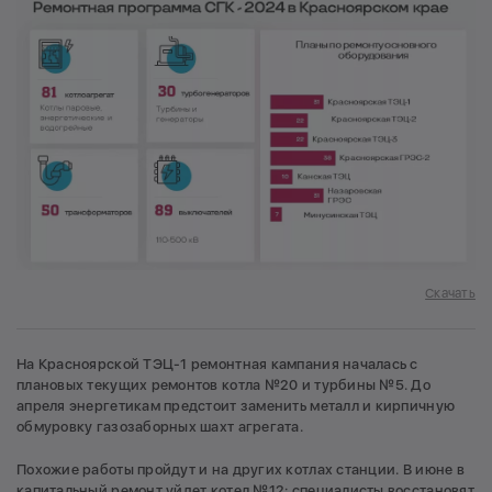
Скачать
На Красноярской ТЭЦ-1 ремонтная кампания началась с
плановых текущих ремонтов котла №20 и турбины №5. До
апреля энергетикам предстоит заменить металл и кирпичную
обмуровку газозаборных шахт агрегата.
Похожие работы пройдут и на других котлах станции. В июне в
капитальный ремонт уйдет котел №12: специалисты восстановят