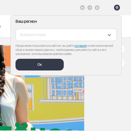
Ваш регион
ы
Меню
Все теги
Выберите город
Продолжая пользоваться сайтом, вы даёте
согласие
на автоматический
сбор и анализ ваших данных, необходимых для работы сайта и его
улучшения, использование файлов cookie.
Ок