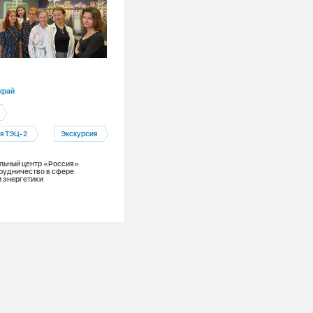
13.07.2026
край
Алтайский край
Барнаул
я ТЭЦ-2
Экскурсия
Барнаульская ТЭЦ-3
Социальная политика
льный центр «Россия»
рудничество в сфере
 энергетики
Барнаульская ТЭЦ-3 — победитель
краевого конкурса «Лучший социальн
ответственный работодатель года»