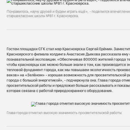
Понравилось, научу друзей и будем играть ещё», - поделился впечатлен
старшеклассник школы №81 г. Красноярска.
Гостем площадки СГК стал мэр Красноярска Сергей Ерёмин. Замести
Красноярского филиала холдинга Анастасия Дьякова рассказала ему 
познавательной экспозиции. «Обеспечивая 800000 жителей города те
чтобы красноярцы как можно больше знали о том, как производится эн
тепловой фундамент города, как мы повышаем экологичность произв
веков» на «Зелёном» - хорошая возможность для просветительской р
города с большой энергетикой», - подчеркнула она. Глава города от
просветительской работы и предложил больше рассказывать и показыв
которая связана с работой природоохранного оборудования.
Глава города отметил высокую значимость просветительской работы