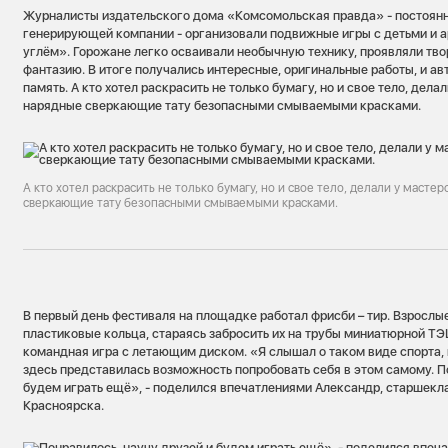
Журналисты издательского дома «Комсомольская правда» - постоянн
генерирующей компании - организовали подвижные игры с детьми и 
углём». Горожане легко осваивали необычную технику, проявляли тв
фантазию. В итоге получались интересные, оригинальные работы, и авт
память. А кто хотел раскрасить не только бумагу, но и свое тело, дел
нарядные сверкающие тату безопасными смываемыми красками.
А кто хотел раскрасить не только бумагу, но и свое тело, делали у масте
сверкающие тату безопасными смываемыми красками.
В первый день фестиваля на площадке работал фрисби – тир. Взрослые
пластиковые кольца, стараясь забросить их на трубы миниатюрной ТЭ
командная игра с летающим диском. «Я слышал о таком виде спорта, 
здесь представилась возможность попробовать себя в этом самому. П
будем играть ещё», - поделился впечатлениями Александр, старшекл
Красноярска.