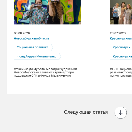
06.08.2026
28.07.2026
Новосибирская область
Красноярский 
Социальная политика
Красноярск
Фонд Андрея Мельниченко
Красноярска
От эскиза до мурала: молодые художники
СГК и Национа
Новосибирска осваивают стрит-арт при
развивают сот
поддержке СГК и Фонда Мельниченко
популяризации
Следующая статья