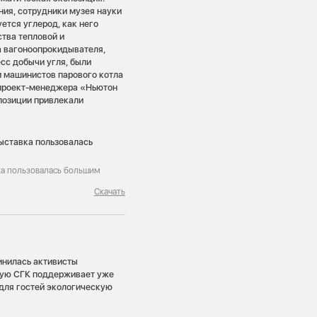
ния, сотрудники музея науки
ется углерод, как него
ства тепловой и
а вагоноопрокидывателя,
сс добычи угля, были
и машинистов парового котла
, проект-менеджера «Ньютон
спозиции привлекали
ка пользовалась большим
Скачать
инилась активисты
рую СГК поддерживает уже
для гостей экологическую