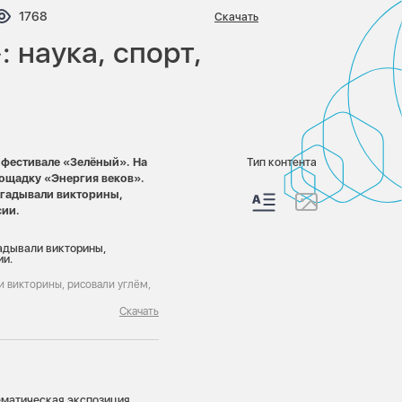
тариев:
Просмотров:
1768
Скачать
 наука, спорт,
 фестивале «Зелёный». На
Тип контента
лощадку «Энергия веков».
згадывали викторины,
ссии.
и викторины, рисовали углём,
Скачать
ематическая экспозиция.