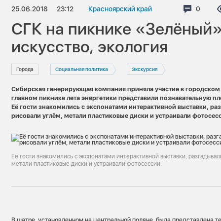
25.06.2018
23:12
Красноярский край
Коммен
0
СГК на пикнике «Зелёный»:
искусство, экология
Города
Социальная политика
Экскурсия
Сибирская генерирующая компания приняла участие в городском
главном пикнике лета энергетики представили познавательную п
Её гости знакомились с экспонатами интерактивной выставки, ра
рисовали углём, метали пластиковые диски и устраивали фотосе
Её гости знакомились с экспонатами интерактивной выставки, разгадывал
метали пластиковые диски и устраивали фотосессии.
В шатре, установленном на центральной поляне, была представлена т