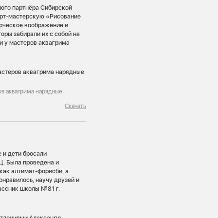
ого партнёра Сибирской
арт-мастерскую «Рисование
орческое воображение и
оры забирали их с собой на
али у мастеров аквагрима
ров аквагрима нарядные
Скачать
 и дети бросали
Ц. Была проведена и
как алтимат-форисби, а
онравилось, научу друзей и
ассник школы №81 г.