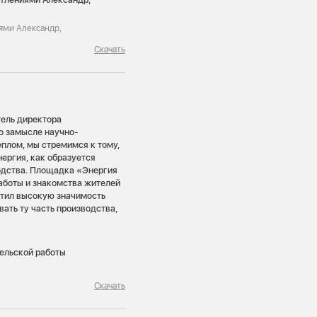
иями Александр,
Скачать
тель директора
о замысле научно-
плом, мы стремимся к тому,
ергия, как образуется
одства. Площадка «Энергия
аботы и знакомства жителей
метил высокую значимость
ать ту часть производства,
Скачать