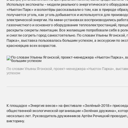
Используя экспонаты – модели реального энергетического оборудова
«Ньютон Парк» и волонтёры рассказывали о том, как в природе образу
получается уголь, как уголь добывается и используется для производ
электрической энергии. На мини-установках воспроизводились работ
газоочистного и основного оборудования теплоэлектростанций, проце
раскрыты секреты левитации. Все желающие попробовали себя в рол
и смогли согреть город самостоятельно. По словам Ульяны Ягонской
Парка», выставка пользовалась большим успехом, а экскурсии по эк
красноярцев всех возрастов.
По словам Ульяны Ягонской, проект-менеджера «Ньютон Парка», выстав
успехом
К площадке «Энергия веков» на фестивале «Зелёный-2018» присоед
общественной экологической организации «Зелёная дружина», кото
несколько лет. Руководитель дружинников Артём Речицкий проводил 
викторину.