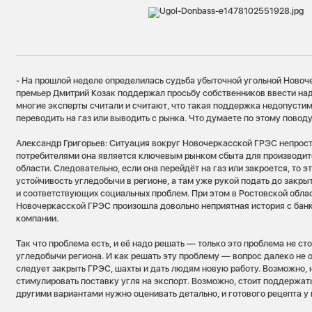
- На прошлой неделе определилась судьба убыточной угольной Новоч
премьер Дмитрий Козак поддержал просьбу собственников ввести над
многие эксперты считали и считают, что такая поддержка недопусти
переводить на газ или выводить с рынка. Что думаете по этому повод
Александр Григорьев: Ситуация вокруг Новочеркасской ГРЭС непрос
потребителями она является ключевым рынком сбыта для производит
области. Следовательно, если она перейдёт на газ или закроется, то 
устойчивость угледобычи в регионе, а там уже рукой подать до закры
и соответствующих социальных проблем. При этом в Ростовской облас
Новочеркасской ГРЭС произошла довольно неприятная история с бан
компании.
Так что проблема есть, и её надо решать — только это проблема не ст
угледобычи региона. И как решать эту проблему — вопрос далеко не 
следует закрыть ГРЭС, шахты и дать людям новую работу. Возможно, 
стимулировать поставку угля на экспорт. Возможно, стоит поддержат
другими вариантами нужно оценивать детально, и готового рецепта у 