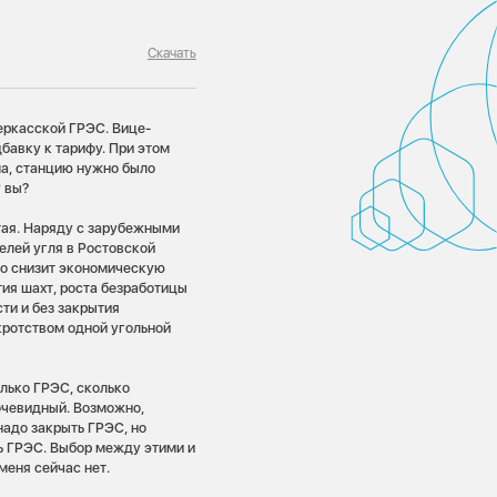
Скачать
еркасской ГРЭС. Вице-
бавку к тарифу. При этом
ма, станцию нужно было
у вы?
тая. Наряду с зарубежными
елей угля в Ростовской
это снизит экономическую
тия шахт, роста безработицы
ти и без закрытия
кротством одной угольной
олько ГРЭС, сколько
очевидный. Возможно,
надо закрыть ГРЭС, но
ь ГРЭС. Выбор между этими и
меня сейчас нет.