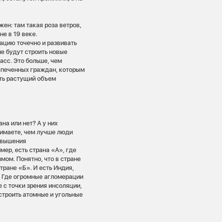
ен: там такая роза ветров,
не в 19 веке.
ацию точечно и развивать
не будут строить новые
асс. Это больше, чем
спеченных граждан, которым
ать растущий объем
на или нет? А у них
нимаете, чем лучше люди
повышения
ер, есть страна «А», где
змом. Понятно, что в стране
тране «Б». И есть Индия,
й. Где огромные агломерации
 с точки зрения инсоляции,
троить атомные и угольные