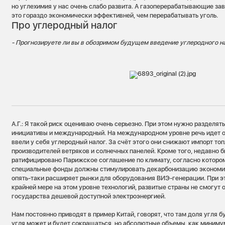
но углехимия у нас очень слабо развита. А газоперерабатывающие зав
это гораздо экономически эффективней, чем перерабатывать уголь.
Про углеродный налог
- Прогнозируете ли вы в обозримом будущем введение углеродного н
А.Г.: Я такой риск оцениваю очень серьезно. При этом нужно разделят
инициативы и международный. На международном уровне речь идет о 
ввели у себя углеродный налог. За счёт этого они снижают импорт то
производителей ветряков и солнечных панелей. Кроме того, недавно 
ратифицировано Парижское соглашение по климату, согласно которо
специальные фонды должны стимулировать декарбонизацию экономик
опять-таки расширяет рынки для оборудования ВИЭ-генерации. При эт
крайней мере на этом уровне технологий, развитые страны не смогут
государства дешевой доступной электроэнергией.
Нам постоянно приводят в пример Китай, говорят, что там доля угля б
угля может и будет сокращаться, но абсолютные объемы, как минимум