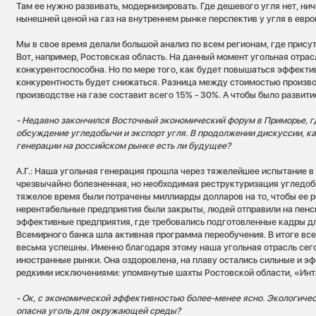
Там ее нужно развивать, модернизировать. Где дешевого угля нет, ни
нынешней ценой на газ на внутреннем рынке перспектив у угля в евро
Мы в свое время делали большой анализ по всем регионам, где присут
Вот, например, Ростовская область. На данный момент угольная отрас
конкурентоспособна. Но по мере того, как будет повышаться эффекти
конкурентность будет снижаться. Разница между стоимостью произво
производстве на газе составит всего 15% - 30%. А чтобы было развити
- Недавно закончился Восточный экономический форум в Приморье, г
обсуждение угледобычи и экспорт угля. В продолжении дискуссии, ка
генерации на российском рынке есть ли будущее?
А.Г.: Наша угольная генерация прошла через тяжелейшее испытание в
чрезвычайно болезненная, но необходимая реструктуризация угледоб
тяжелое время были потрачены миллиарды долларов на то, чтобы ее 
нерентабельные предприятия были закрыты, людей отправили на пенс
эффективные предприятия, где требовались подготовленные кадры д
Всемирного банка шла активная программа переобучения. В итоге вс
весьма успешны. Именно благодаря этому наша угольная отрасль се
иностранные рынки. Она оздоровлена, на плаву остались сильные и э
редкими исключениями: упомянутые шахты Ростовской области, «Инт
- Ок, с экономической эффективностью более-менее ясно. Экологиче
опасна уголь для окружающей среды?