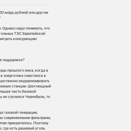
 20 млрд рублей) или другие
?
. Однако надо понимать, что
угольных ТЭС Европейской
роиграть конкуренцию
 в поддержке?
годы прошлого века, когда в
 в энергетике сместился в
ущественно модернизировать
атомные станции. Шел мощный
ольшая часть базовой
ы не случился Чернобыль, то
.
да газовой генерации,
ны современными фильтрами,
итие прекратилось. Поэтому
, где есть дешевый уголь.