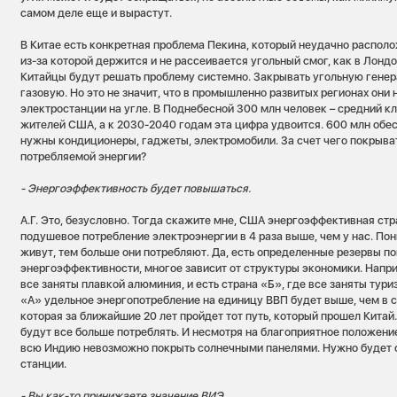
самом деле еще и вырастут.
В Китае есть конкретная проблема Пекина, который неудачно располож
из-за которой держится и не рассеивается угольный смог, как в Лондо
Китайцы будут решать проблему системно. Закрывать угольную генер
газовую. Но это не значит, что в промышленно развитых регионах они 
электростанции на угле. В Поднебесной 300 млн человек – средний кл
жителей США, а к 2030-2040 годам эта цифра удвоится. 600 млн обе
нужны кондиционеры, гаджеты, электромобили. За счет чего покрыв
потребляемой энергии?
- Энергоэффективность будет повышаться.
А.Г. Это, безусловно. Тогда скажите мне, США энергоэффективная стра
подушевое потребление электроэнергии в 4 раза выше, чем у нас. По
живут, тем больше они потребляют. Да, есть определенные резервы 
энергоэффективности, многое зависит от структуры экономики. Наприм
все заняты плавкой алюминия, и есть страна «Б», где все заняты тури
«А» удельное энергопотребление на единицу ВВП будет выше, чем в с
которая за ближайшие 20 лет пройдет тот путь, который прошел Кита
будут все больше потреблять. И несмотря на благоприятное положение
всю Индию невозможно покрыть солнечными панелями. Нужно будет с
станции.
- Вы как-то принижаете значение ВИЭ.