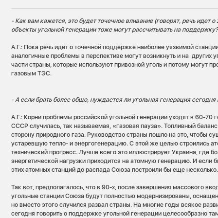
- Как вам кажется, это будет точечное вливание (говорят, речь идет о
объекты угольной генерации тоже могут рассчитывать на поддержку
А.Г.: Пока речь идёт о точечной поддержке наиболее уязвимой станции
аналогичные проблемы в перспективе могут возникнуть и на других 
части страны, которые используют привозной уголь и потому могут п
газовым ТЭС.
- А если брать более общо, нуждается ли угольная генерация сегодня
А.Г.: Корни проблемы российской угольной генерации уходят в 60-70 
СССР случилась, так называемая, «газовая пауза». Топливный баланс
сторону природного газа. Руководство страны пошло на это, чтобы с
устаревшую тепло- и энергогенерацию. С этой же целью строились 
технический прогресс. Лучше всего это иллюстрирует Украина, где б
энергетической нагрузки приходится на атомную генерацию. И если б
этих атомных станций до распада Союза построили бы еще несколько
Так вот, предполагалось, что в 90-х, после завершения массового вво
угольные станции Союза будут полностью модернизированы, оснаще
но вместо этого случился развал страны. На многие годы всякое разв
сегодня говорить о поддержке угольной генерации целесообразно там