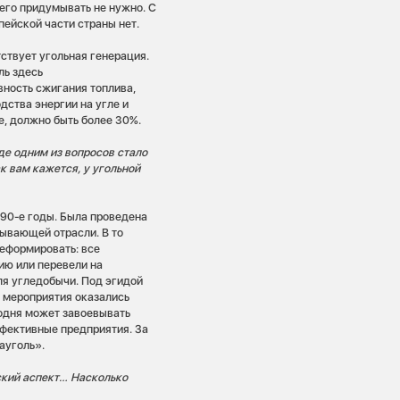
чего придумывать не нужно. С
пейской части страны нет.
ствует угольная генерация.
ль здесь
вность сжигания топлива,
дства энергии на угле и
е, должно быть более 30%.
де одним из вопросов стало
к вам кажется, у угольной
 90-е годы. Была проведена
ывающей отрасли. В то
реформировать: все
ию или перевели на
ля угледобычи. Под эгидой
е мероприятия оказались
годня может завоевывать
ффективные предприятия. За
ауголь».
ский аспект… Насколько