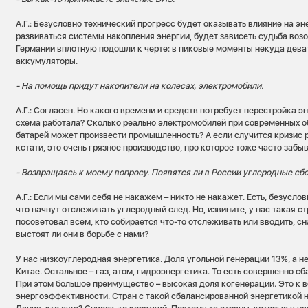
А.Г.: Безусловно технический прогресс будет оказывать влияние на эне
развиваться системы накопления энергии, будет зависеть судьба воз
Германии вплотную подошли к черте: в пиковые моменты некуда дев
аккумуляторы.
- На помощь придут накопители на колесах, электромобили.
А.Г.: Согласен. Но какого времени и средств потребует перестройка э
схема работала? Сколько реально электромобилей при современных о
батарей может произвести промышленность? А если случится кризис 
кстати, это очень грязное производство, про которое тоже часто забы
- Возвращаясь к моему вопросу. Появятся ли в России углеродные сб
А.Г.: Если мы сами себя не накажем – никто не накажет. Есть, безуслов
что начнут отслеживать углеродный след. Но, извините, у нас такая ст
посоветовал всем, кто собирается что-то отслеживать или вводить, сн
выстоят ли они в борьбе с нами?
У нас низкоуглеродная энергетика. Доля угольной генерации 13%, а н
Китае. Остальное – газ, атом, гидроэнергетика. То есть совершенно с
При этом большое преимущество – высокая доля когенерации. Это к в
энергоэффективности. Стран с такой сбалансированной энергетикой н