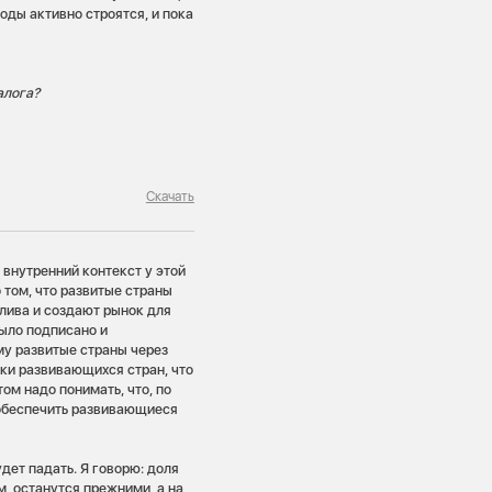
оды активно строятся, и пока
алога?
Скачать
ь внутренний контекст у этой
том, что развитые страны
плива и создают рынок для
было подписано и
му развитые страны через
и развивающихся стран, что
ом надо понимать, что, по
 обеспечить развивающиеся
удет падать. Я говорю: доля
, останутся прежними, а на