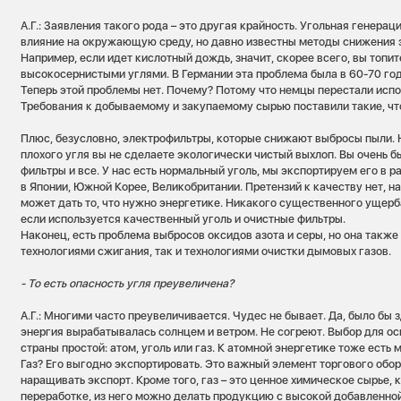
А.Г.: Заявления такого рода – это другая крайность. Угольная генера
влияние на окружающую среду, но давно известны методы снижения э
Например, если идет кислотный дождь, значит, скорее всего, вы топ
высокосернистыми углями. В Германии эта проблема была в 60-70 го
Теперь этой проблемы нет. Почему? Потому что немцы перестали испо
Требования к добываемому и закупаемому сырью поставили такие, что
Плюс, безусловно, электрофильтры, которые снижают выбросы пыли. Н
плохого угля вы не сделаете экологически чистый выхлоп. Вы очень б
фильтры и все. У нас есть нормальный уголь, мы экспортируем его в р
в Японии, Южной Корее, Великобритании. Претензий к качеству нет, н
может дать то, что нужно энергетике. Никакого существенного ущер
если используется качественный уголь и очистные фильтры.
Наконец, есть проблема выбросов оксидов азота и серы, но она также
технологиями сжигания, так и технологиями очистки дымовых газов.
- То есть опасность угля преувеличена?
А.Г.: Многими часто преувеличивается. Чудес не бывает. Да, было бы з
энергия вырабатывалась солнцем и ветром. Не согреют. Выбор для о
страны простой: атом, уголь или газ. К атомной энергетике тоже есть 
Газ? Его выгодно экспортировать. Это важный элемент торгового обо
наращивать экспорт. Кроме того, газ – это ценное химическое сырье,
переработке, из него можно делать продукцию с высокой добавленной