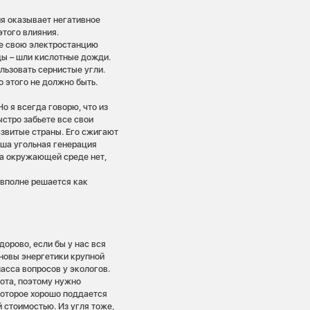
ция оказывает негативное
того влияния.
ите свою электростанцию
ды – шли кислотные дожди.
льзовать сернистые угли.
 этого не должно быть.
о я всегда говорю, что из
ыстро забьете все свои
азвитые страны. Его сжигают
аша угольная генерация
ба окружающей среде нет,
 вполне решается как
дорово, если бы у нас вся
сновы энергетики крупной
масса вопросов у экологов.
рота, поэтому нужно
 которое хорошо поддается
 стоимостью. Из угля тоже,