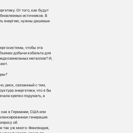
ргетику. От того, как будут
обновляемых источников. В
ать энергию, нужны дешевые
нергосистемы, чтобы эта
бъемах добычи кобальта для
редкоземельных металлов? И,
вают.
оры?
но, риск, связанный с тем,
руктура энергетики, что я бы
ачала крепко подумать, а
е как в Германии, США или
балансированная генерация.
опросу об
е так уж много: Финляндия,