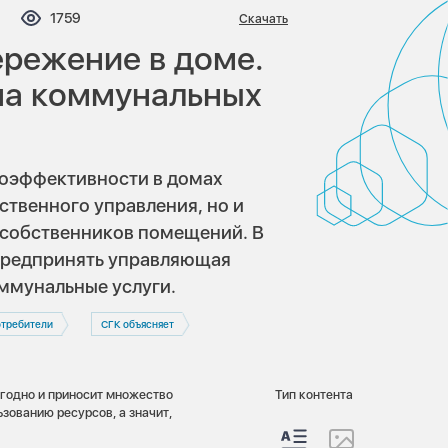
мментариев:
Просмотров:
1759
Скачать
ережение в доме.
на коммунальных
оэффективности в домах
ственного управления, но и
 собственников помещений. В
предпринять управляющая
ммунальные услуги.
требители
СГК объясняет
годно и приносит множество
Тип контента
зованию ресурсов, а значит,