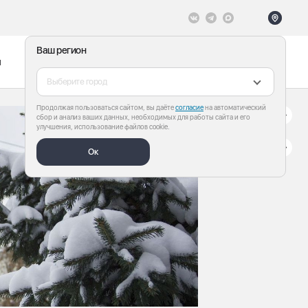
Ваш регион
ы
Меню
Все теги
Выберите город
Продолжая пользоваться сайтом, вы даёте
согласие
на автоматический
сбор и анализ ваших данных, необходимых для работы сайта и его
улучшения, использование файлов cookie.
Ок