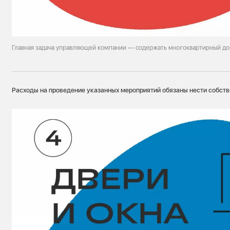
Главная задача управляющей компании — содержать многоквартирный до
Расходы на проведение указанных мероприятий обязаны нести собст