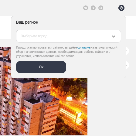
Ваш регион
ы
Меню
Все теги
Выберите город
Продолжая пользоваться сайтом, вы даёте
согласие
на автоматический
сбор и анализ ваших данных, необходимых для работы сайта и его
улучшения, использование файлов cookie.
Ок