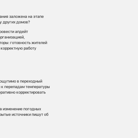
ания заложена на этапе
 у других домов?
ровести апдейт
организацией,
оры: готовность жителей
 корректную работу
 ощутимо в переходный
и к перепадам температуры
еративно корректировать
а изменение погодных
рытые источники пишут об