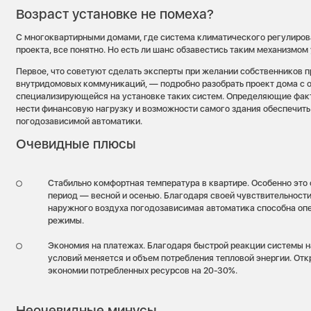
Возраст установке не помеха?
С многоквартирными домами, где система климатического регулиров
проекта, все понятно. Но есть ли шанс обзавестись таким механизмом
Первое, что советуют сделать эксперты при желании собственников п
внутридомовых коммуникаций, — подробно разобрать проект дома с 
специализирующейся на установке таких систем. Определяющие факт
нести финансовую нагрузку и возможности самого здания обеспечить
погодозависимой автоматики.
Очевидные плюсы
Стабильно комфортная температура в квартире. Особенно это
период — весной и осенью. Благодаря своей чувствительност
наружного воздуха погодозависимая автоматика способна оп
режимы.
Экономия на платежах. Благодаря быстрой реакции системы н
условий меняется и объем потребления тепловой энергии. Отк
экономии потребленных ресурсов на 20-30%.
Неочевидные минусы