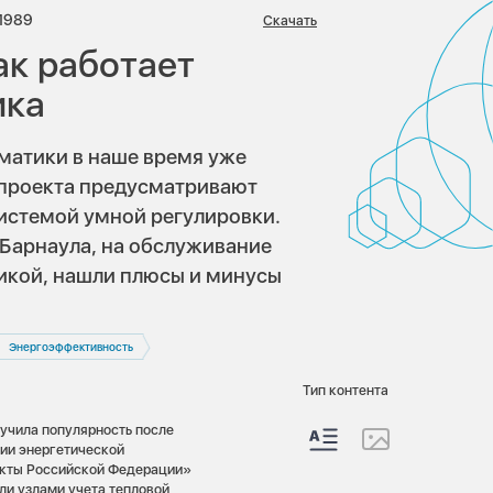
иев:
Просмотров:
1989
Скачать
ак работает
ика
матики в наше время уже
 проекта предусматривают
системой умной регулировки.
 Барнаула, на обслуживание
икой, нашли плюсы и минусы
Энергоэффективность
Тип контента
учила популярность после
ии энергетической
акты Российской Федерации»
ли узлами учета тепловой