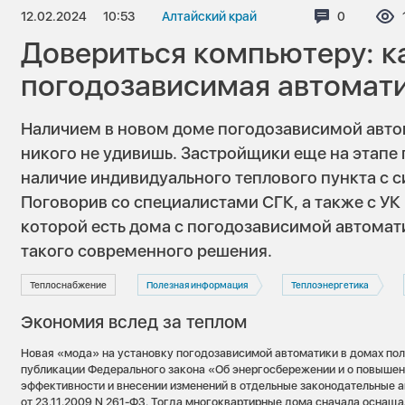
12.02.2024
10:53
Алтайский край
Комментар
0
Довериться компьютеру: к
погодозависимая автомат
Наличием в новом доме погодозависимой авто
никого не удивишь. Застройщики еще на этапе
наличие индивидуального теплового пункта с 
Поговорив со специалистами СГК, а также с УК
которой есть дома с погодозависимой автомат
такого современного решения.
Теплоснабжение
Полезная информация
Теплоэнергетика
Экономия вслед за теплом
Новая «мода» на установку погодозависимой автоматики в домах пол
публикации Федерального закона «Об энергосбережении и о повышен
эффективности и внесении изменений в отдельные законодательные 
от 23.11.2009 N 261-ФЗ. Тогда многоквартирные дома сначала оснаща