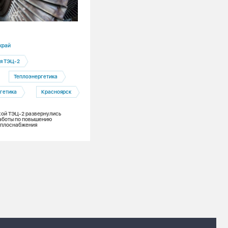
16.07.2026
край
Кемеровская область
я ТЭЦ-2
Беловская ГРЭС
Теплоэнергетика
Электроэнергетика
гетика
Красноярск
Энергоэффективность
ой ТЭЦ-2 развернулись
Беловская ГРЭС и цифровые технологи
аботы по повышению
новый уровень надежности
еплоснабжения
энергоснабжения промышленных гига