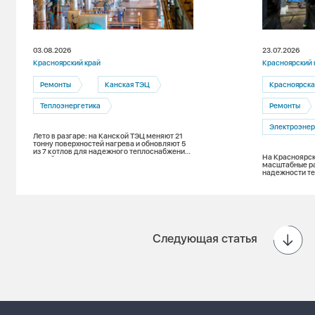
03.08.2026
23.07.2026
Красноярский край
Красноярский 
Ремонты
Канская ТЭЦ
Красноярска
Теплоэнергетика
Ремонты
Электроэнер
Лето в разгаре: на Канской ТЭЦ меняют 21
тонну поверхностей нагрева и обновляют 5
из 7 котлов для надежного теплоснабжения
На Красноярск
зимой
масштабные р
надежности т
Следующая статья