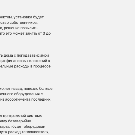
оектом, установка будет
ество собственников,
о, решение повысить
о это может занять от 3 до
ть дома с погодазависимой
ющих финансовых вложений в
ительные расходы в процессе
о лет назад, повезло больше:
венного оборудования с
из ассортимента последних,
ды центральной системы
аллу безаварийно
квартал будет оборудован
ут» расход теплоносителя,