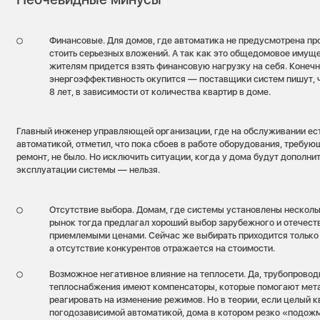
Финансовые. Для домов, где автоматика не предусмотрена пр
стоить серьезных вложений. А так как это общедомовое имущ
жителям придется взять финансовую нагрузку на себя. Конечн
энергоэффективность окупится — поставщики систем пишут, чт
8 лет, в зависимости от количества квартир в доме.
Главный инженер управляющей организации, где на обслуживании ес
автоматикой, отметил, что пока сбоев в работе оборудования, требу
ремонт, не было. Но исключить ситуации, когда у дома будут дополн
эксплуатации системы — нельзя.
Отсутствие выбора. Домам, где системы установлены нескольк
рынок тогда предлагал хороший выбор зарубежного и отечест
приемлемыми ценами. Сейчас же выбирать приходится только 
а отсутствие конкурентов отражается на стоимости.
Возможное негативное влияние на теплосети. Да, трубопрово
теплоснабжения имеют компенсаторы, которые помогают мет
реагировать на изменение режимов. Но в теории, если целый 
погодозависимой автоматикой, дома в котором резко «подожм