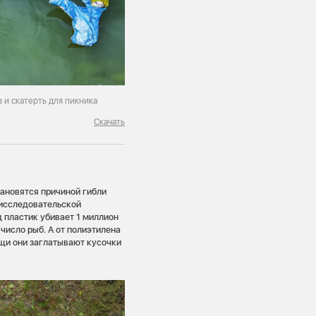
в и скатерть для пикника
Скачать
тановятся причиной гибли
 исследовательской
д пластик убивает 1 миллион
исло рыб. А от полиэтилена
ищи они заглатывают кусочки