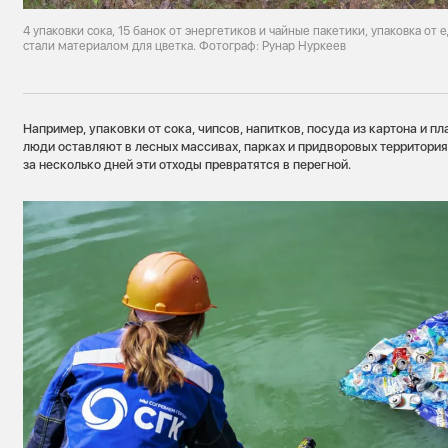
4 упаковки сока, 15 банок от энергетиков и чайные пакетики, упаковка от 
стали материалом для цветка. Фотограф: Рунар Нуркеев
Например, упаковки от сока, чипсов, напитков, посуда из картона и п
люди оставляют в лесных массивах, парках и придворовых территория
за несколько дней эти отходы превратятся в перегной.