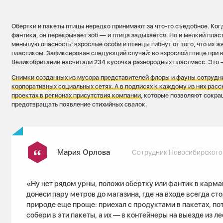
Обертки и пакеты птицы нередко принимают за что-то съедобное. Ког
фантика, он перекрывает зоб — и птица задыхается. Но и мелкий плас
меньшую опасность: взрослые особи и птенцы гибнут от того, что их 
пластиком. Зафиксирован следующий случай: во взрослой птице при 
Великобритании насчитали 234 кусочка разнородных пластмасс. Это 
Снимки созданных из мусора представителей флоры и фауны сотрудн
корпоративных социальных сетях. А в подписях к каждому из них расс
проектах в регионах присутствия компании
, которые позволяют сокра
предотвращать появление стихийных свалок.
Мария Орлова
Сотрудник Новосибирского
«Ну нет рядом урны, положи обертку или фантик в карма
донеси пару метров до магазина, где на входе всегда сто
природе еще проще: приехал с продуктами в пакетах, по
собери в эти пакеты, а их — в контейнеры на выезде из ле