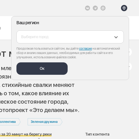
Ваш регион
ы
Меню
Все теги
Выберите город
Продолжая пользоваться сайтом, вы даёте
согласие
на автоматический
ют мусор?
сбор и анализ ваших данных, необходимых для работы сайта и его
улучшения, использование файлов cookie.
в млекопитающих
. Причиной
Ок
грязнение природной среды в
и, стихийные свалки меняют
 о том, какое влияние их
еское состояние города,
отопроект «Это делаем мы».
коллектива
Зеленая дружина
за 20 минут на берегу реки
Тип контента