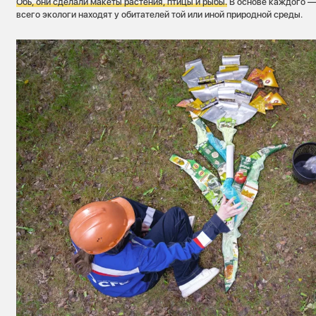
Обь
, они сделали макеты растения, птицы и рыбы.
В основе каждого —
всего экологи находят у обитателей той или иной природной среды.