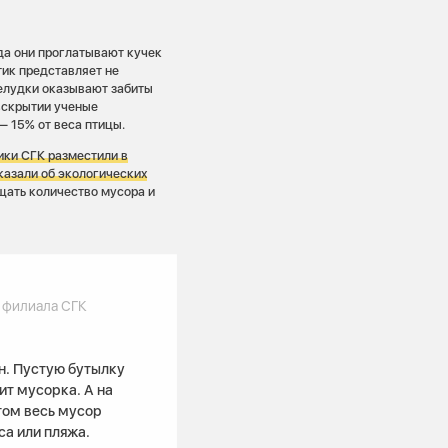
да они проглатывают кучек
тик представляет не
желудки оказывают забиты
вскрытии ученые
— 15% от веса птицы.
ики СГК разместили в
казали об экологических
щать количество мусора и
 филиала СГК
н. Пустую бутылку
ит мусорка. А на
том весь мусор
са или пляжа.