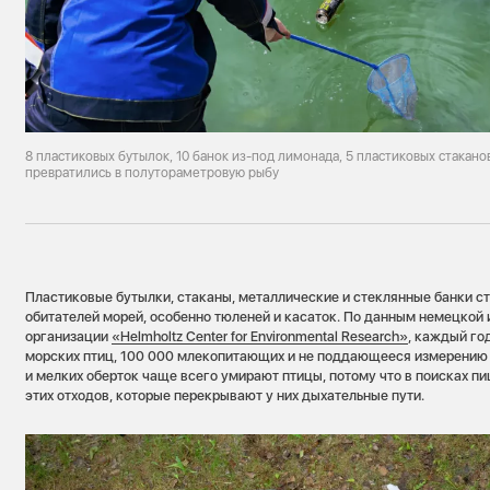
8 пластиковых бутылок, 10 банок из-под лимонада, 5 пластиковых стакано
превратились в полутораметровую рыбу
Пластиковые бутылки, стаканы, металлические и стеклянные банки с
обитателей морей, особенно тюленей и касаток. По данным немецкой
организации
«Helmholtz Center for Environmental Research»
, каждый го
морских птиц, 100 000 млекопитающих и не поддающееся измерению ч
и мелких оберток чаще всего умирают птицы, потому что в поисках п
этих отходов, которые перекрывают у них дыхательные пути.