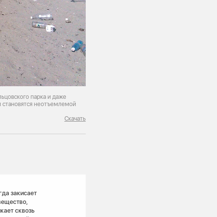
льцовского парка и даже
и становятся неотъемлемой
Скачать
гда закисает
вещество,
икает сквозь