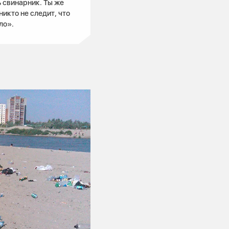
ь свинарник. Ты же
икто не следит, что
ло».