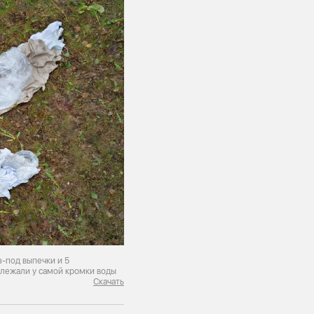
з-под выпечки и 5
 лежали у самой кромки воды
Скачать