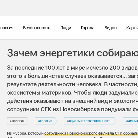
ология
Безопасность
Люди
Города
Видео
Карт
Зачем энергетики собира
За последние 100 лет в мире исчезло
200 видо
этого в большинстве случаев оказывается... за
результате деятельности человека. В частност
экосистемы материков. Чтобы люди задумались
действия оказывают на внешний вид и экологич
сотрудники СГК из Новосибирска придумали ф
Экология
Экология
Социальная ответственность
Жизнь 
Из мусора, который
сотрудники Н
овосибирского филиала СГК собрали 