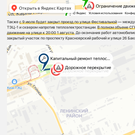
Также
с 9 июля будет закрыт проезд по улице Фестивальной
— между 
ТЭЦ-1 и сквером напротив теплоэлектростанции.
В полном объеме СГ
движение на улице к 20:00 1 августа.
До окончания работ автомобили
закрытый участок по проспекту Красноярский рабочий и улице 26 Бак