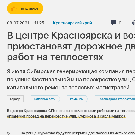
Популярное
09.07.2021
11:25
Красноярский край
Коммен
0
В центре Красноярска и во
приостановят дорожное д
работ на теплосетях
9 июля Сибирская генерирующая компания пер
по улице Фестивальной и на перекрестке улиц 
капитального ремонта тепловых магистралей.
Города
Тепловые сети
Ремонты
Красноярская теплотранспортная 
В центре Красноярска СГК в связи с ремонтными работами на теплос
ограничит проезд на перекрестке улиц Сурикова и Карла Маркса:
на улице Сурикова будут перекрыты две полосы из четырех по 