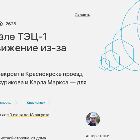
Скачать
тариев:
Просмотров:
2628
зле ТЭЦ-1
вижение из-за
екроет в Красноярске проезд
Сурикова и Карла Маркса — для
компания
Красноярск
етях
с 9 июля до 18 августа
Автор статьи:
четной стороне, от дома