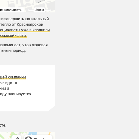
ли завершить капитальный
 тепло от Красноярской
пециалисты уже выполнили
роезжей части.
напоминает, что ключевая
льный период.
ющей компании
чь идет о
нии и
году планируется
рте.