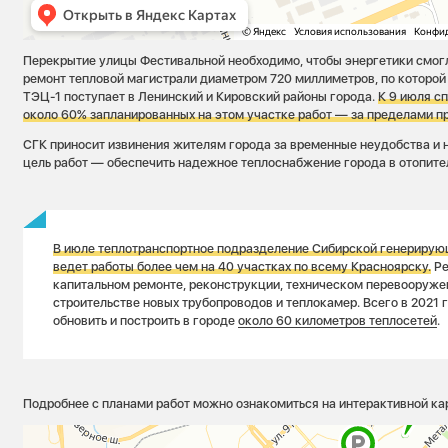
Перекрытие улицы Фестивальной необходимо, чтобы энергетики смог
ремонт тепловой магистрали диаметром 720 миллиметров, по которой
ТЭЦ-1 поступает в Ленинский и Кировский районы города.
К 9 июля с
около 60% запланированных на этом участке работ — за пределами п
СГК приносит извинения жителям города за временные неудобства и 
цель работ — обеспечить надежное теплоснабжение города в отопите
В июле теплотранспортное подразделение Сибирской генериру
ведет работы более чем на 40 участках по всему Красноярску.
Ре
капитальном ремонте, реконструкции, техническом перевооруже
строительстве новых трубопроводов и теплокамер. Всего в 2021 
обновить и построить в городе
около 60 километров теплосетей
.
Подробнее с планами работ можно ознакомиться на интерактивной ка