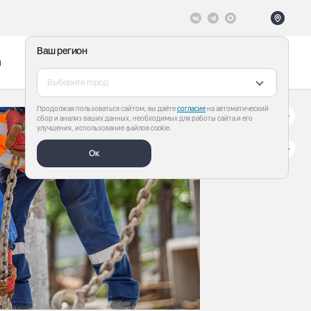
Ваш регион
ы
Меню
Все теги
Выберите город
Продолжая пользоваться сайтом, вы даёте
согласие
на автоматический
сбор и анализ ваших данных, необходимых для работы сайта и его
улучшения, использование файлов cookie.
Ок