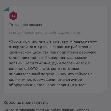
Татьяна Матюшина
ведущий специалист службы охраны труда
«Тросы компактные, легкие, замки надежные —
отверткой не откроешь. Я раньше работала в
химическом цехе, так при подготовке рабочего
места приходилось блокировать задвижки
цепями. Цепи тяжелые, руки после них все в
солидоле. LOTO — это, конечно, более
цивилизованный подход. Знаю, что сейчас на
волне импортозамещения аналогичное
оборудование стали производить и у нас».
Кросс по производству
Еще одна традиция прежних собственников, которая