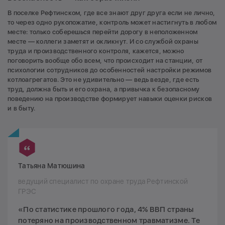
В поселке Рефтинском, где все знают друг друга если не лично,
то через одно рукопожатие, контроль может настигнуть в любом
месте: только соберешься перейти дорогу в неположенном
месте — коллеги заметят и окликнут. И со службой охраны
труда и производственного контроля, кажется, можно
поговорить вообще обо всем, что происходит на станции, от
психологии сотрудников до особенностей настройки режимов
котлоагрегатов. Это не удивительно — ведь везде, где есть
труд, должна быть и его охрана, а привычка к безопасному
поведению на производстве формирует навыки оценки рисков
и в быту.
Татьяна Матюшина
ведущий специалист по охране труда Рефтинской
ГРЭС
«По статистике прошлого года, 4% ВВП страны
потеряно на производственном травматизме. Те