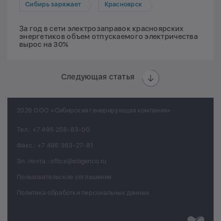
Сибирь заряжает
Красноярск
За год в сети электрозаправок красноярских
энергетиков объем отпускаемого электричества
вырос на 30%
Следующая статья
2026 ООО «Сибирская генерирующая компания»
Тел.:
+7 495 258-83-00
Факс.:
+7 495 363-27-81
Эл. почта.:
office@sibgenco.ru
Пользовательское соглашение
Политика обработки персональных данных
Разработк
Chips