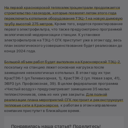
На первой красноярской теплоэлектроцентрали продолжается
строительство газоходов, которые позволят летом этого года
переключить котельное оборудование ТЭЦ-1 на новую дымовую
трубу высотой 275 метров.
Кроме того, ведется проектирование
первого электрофильтра, что также предусмотрено программой
экологической модернизации станции. К установке
электрофильтров на ТЭЦ-1 СГК приступит уже в этом году, весь
план экологического усовершенствования будет реализован до
конца 2024 года.
Большой объем работ будет выполнен на Красноярской ТЭЦ-2
,
поскольку на станцию ляжет основная нагрузка после
замещения неэкологичных котельных. В этом году их три:
КрасТЭК-1 (ул.Телевизорная, 1), КрасТЭК-2 (ул. Новая заря, 41),
ЭВРЗ (ул. Профсоюзная, 39). В целом федеральная программа
«Чистый воздух» предусматривает замещение 35 малых
теплоисточников, семь из них уже закрыты.
Для полной
реализации плана мероприятий СГК построит и реконструирует
тепловые сети в Красноярске
, к работам в этом направлении
компания приступит в ближайшее время.
Понравилась наша статья? Поделитесь!