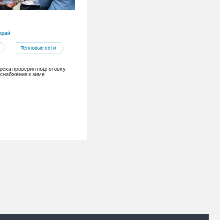
05.08.2026
край
Алтайский край
Тепловые сети
Барнаул
Барнаульская ТЭЦ-3
Кадры
рска проверил подготовку
снабжения к зиме
Жанна Сартакова: «Барнаульская ТЭЦ
это любимая работа и эта любовь нав