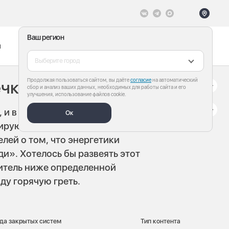
Ваш регион
ы
Меню
Все теги
Выберите город
Продолжая пользоваться сайтом, вы даёте
согласие
на автоматический
ечку»
сбор и анализ ваших данных, необходимых для работы сайта и его
улучшения, использование файлов cookie.
, и в диспетчерские
Ок
рирующей компании вновь
лей о том, что энергетики
и». Хотелось бы развеять этот
ситель ниже определенной
ду горячую греть.
ида закрытых систем
Тип контента