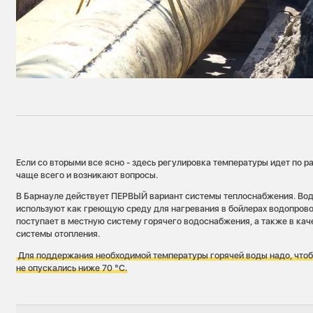
Если со вторыми все ясно - здесь регулировка температуры идет по р
чаще всего и возникают вопросы.
В Барнауле действует ПЕРВЫЙ вариант системы теплоснабжения. Вод
используют как греющую среду для нагревания в бойлерах водопрово
поступает в местную систему горячего водоснабжения, а также в кач
системы отопления.
Для поддержания необходимой температуры горячей воды надо, что
не опускались ниже 70 °С.