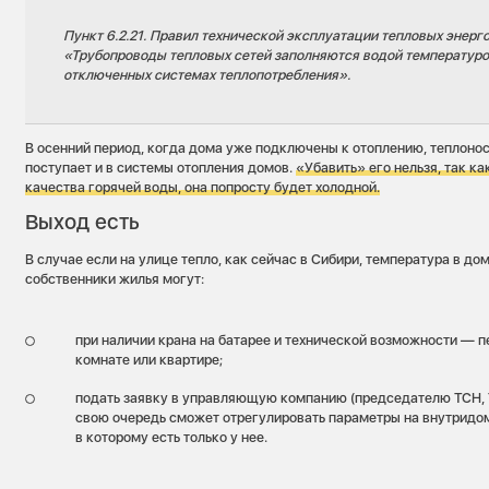
Пункт 6.2.21. Правил технической эксплуатации тепловых энерг
«Трубопроводы тепловых сетей заполняются водой температуро
отключенных системах теплопотребления».
В осенний период, когда дома уже подключены к отоплению, теплоно
поступает и в системы отопления домов.
«Убавить» его нельзя, так к
качества горячей воды, она попросту будет холодной.
Выход есть
В случае если на улице тепло, как сейчас в Сибири, температура в до
собственники жилья могут:
при наличии крана на батарее и технической возможности — п
комнате или квартире;
подать заявку в управляющую компанию (председателю ТСН, Т
свою очередь сможет отрегулировать параметры на внутридо
в которому есть только у нее.