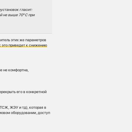
оустановок гласит:
й не выше 70°С при
ситель этих же параметров
ак это приведет к снижению
ме не комфортна,
ерекрыть его в конкретной
СЖ, ЖЭУ и тд), которая в
мовом оборудовании, доступ