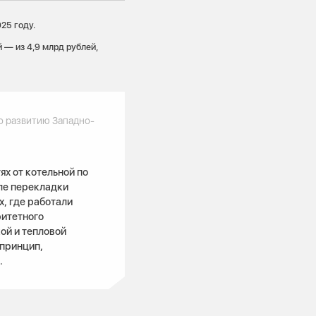
25 году.
 — из 4,9 млрд рублей,
о развитию Западно-
х от котельной по
сле перекладки
х, где работали
ритетного
ой и тепловой
 принцип,
».