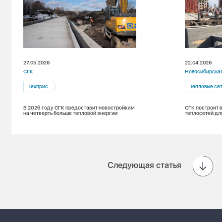
27.05.2026
22.04.2026
СГК
Новосибирская
Техприс
Тепловые се
В 2026 году СГК предоставит новостройкам
СГК построит 
на четверть больше тепловой энергии
теплосетей дл
Следующая статья