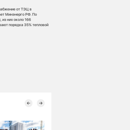
набжение от ТЭЦ в
ет Минэнерго РФ. По
 из них около 166
ивают порядка 35% тепловой