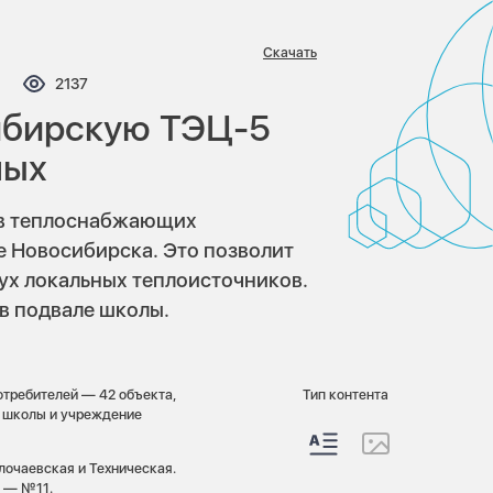
Скачать
мментариев:
Просмотров:
2137
ибирскую ТЭЦ-5
ных
ов теплоснабжающих
 Новосибирска. Это позволит
вух локальных теплоисточников.
 в подвале школы.
требителей — 42 объекта,
Тип контента
е школы и учреждение
олочаевская и Техническая.
й — №11.