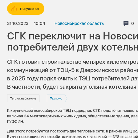
Популярное
31.10.2023
10:04
Новосибирская область
Ко
0
СГК переключит на Новос
потребителей двух котель
СГК готовит строительство четырех километр
коммуникаций от ТЭЦ-5 в Дзержинском районе
в 2025 году подключить к ТЭЦ потребителей д
В частности, будет закрыта угольная котельная
Теплоснабжение
Техприс
К крупнейшей новосибирской ТЭЦ подрядчик СГК подключит новых по
включая 34 многоквартирных жилых дома, общественные здания, дв
ГУФСИН.
Для этого потребуется построить две тепловые сети: в районе улиц В
Будут переключены потребители котельных: угольной — №8 и газово