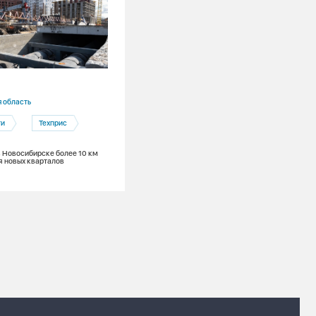
14.04.2026
 область
Новосибирская область
ти
Техприс
Техприс
в Новосибирске более 10 км
СГК строит теплосети на берегу реки 
я новых кварталов