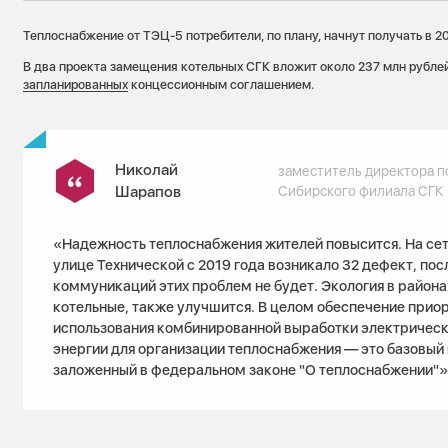
Теплоснабжение от ТЭЦ-5 потребители, по плану, начнут получать в 20
В два проекта замещения котельных СГК вложит около 237 млн рублей
запланированных
концессионным соглашением.
Николай
заместитель директора п
Шарапов
Сибирского филиала СГК
«Надежность теплоснабжения жителей повысится. На сетя
улице Технической с 2019 года возникало 32 дефект, по
коммуникаций этих проблем не будет. Экология в района
котельные, также улучшится. В целом обеспечение прио
использования комбинированной выработки электрическ
энергии для организации теплоснабжения — это базовый
заложенный в федеральном законе "О теплоснабжении"