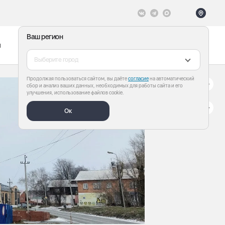
Ваш регион
ы
Меню
Все теги
Выберите город
Продолжая пользоваться сайтом, вы даёте
согласие
на автоматический
сбор и анализ ваших данных, необходимых для работы сайта и его
улучшения, использование файлов cookie.
Ок