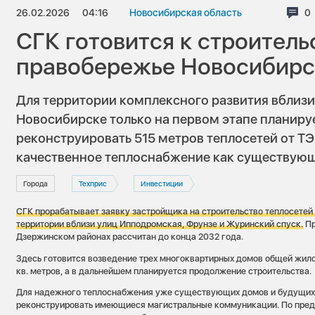
26.02.2026
04:16
Новосибирская область
К
0
СГК готовится к строитель
правобережье Новосибирс
Для территории комплексного развития вблизи
Новосибирске только на первом этапе планиру
реконструировать 515 метров теплосетей от ТЭ
качественное теплоснабжение как существующ
Города
Техприс
Инвестиции
СГК прорабатывает заявку застройщика на строительство теплосетей
территории вблизи улиц Ипподромская, Фрунзе и Журинский спуск.
Пр
Дзержинском районах рассчитан до конца 2032 года.
Здесь готовится возведение трех многоквартирных домов общей жил
кв. метров, а в дальнейшем планируется продолжение строительства.
Для надежного теплоснабжения уже существующих домов и будущих
реконструировать имеющиеся магистральные коммуникации. По пред