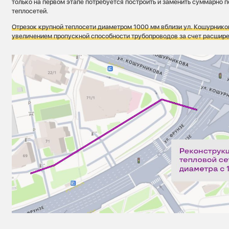
только на первом этапе потребуется построить и заменить суммарно 
теплосетей.
Отрезок крупной теплосети диаметром 1000 мм вблизи ул. Кошурнико
увеличением пропускной способности трубопроводов за счет расшире