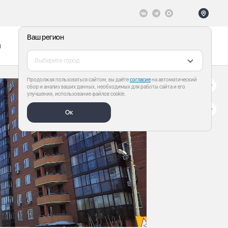
Ваш регион
ы
Меню
Все теги
Выберите город
Продолжая пользоваться сайтом, вы даёте
согласие
на автоматический
сбор и анализ ваших данных, необходимых для работы сайта и его
улучшения, использование файлов cookie.
Ок