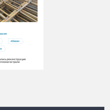
29.06.2026
касия
Новосибирская область
Абакан
Производство
Инвестиции
ти
Новосибирская ТЭЦ-3 начинает
строительство нового котла
алась реконструкция
епломагистрали