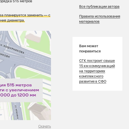
порядка 515 метров
Все публикации автора
ва планируется заменить — с
Правила использования
ния диаметра.
материалов
Вам может
понравиться
СГК построит свыше
15 км коммуникаций
на территориях
комплексного
развития в СФО
Скачать