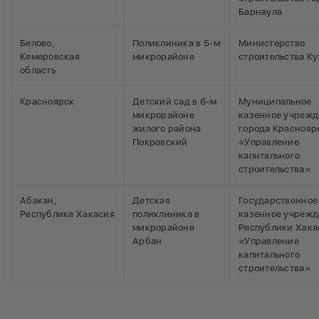
Барнаула
Белово,
Поликлиника в 5-м
Министерство
Кемеровская
микрорайоне
строительства К
область
Красноярск
Детский сад в 6-м
Муниципальное
микрорайоне
казенное учреж
жилого района
города Краснояр
Покровский
«Управление
капитального
строительства»
Абакан,
Детская
Государственное
Республика Хакасия
поликлиника в
казенное учреж
микрорайоне
Республики Хака
Арбан
«Управление
капитального
строительства»