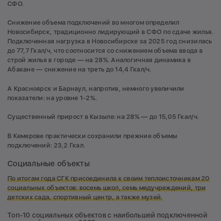
СФО.
Снижение объема подключений во многом определил
Новосибирск, традиционно лидирующий в СФО по сдаче жилья.
Подключенная нагрузка в Новосибирске за 2025 год снизилась
до 77,7 Гкал/ч, что соотносится со снижением объема ввода в
строй жилья в городе — на 28%. Аналогичная динамика в
Абакане — снижение на треть до 14,4 Гкал/ч.
А Красноярск и Барнаул, напротив, немного увеличили
показатели: на уровне 1-2%.
Существенный прирост в Кызыле: на 28% — до 15,05 Гкал/ч.
В Кемерове практически сохранили прежние объемы
подключений: 23,2 Гкал.
Социальные объекты
По итогам года СГК присоединила к своим теплоисточникам 20
социальных объектов: восемь школ, семь медучреждений, три
детских сада, спортивный центр, а также музей.
Топ-10 социальных объектов с наибольшей подключенной