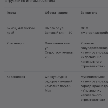
нагрузкой по итогам 2025 года
Город
Объект, адрес
Заявитель
Бийск, Алтайский
Школа по ул.
ООО
край
Зеленый клин, 30
«Материалстрой
Красноярск
Поликлиника по
Краевое
ул.
государственное
Судостроительная,
казенное учреж
73
«Управление
капитального
строительства»
Красноярск
Физкультурно-
Муниципальное
оздоровительный
казенное учреж
комплекс по ул. 9
города Краснояр
Мая
«Управление
капитального
строительства»