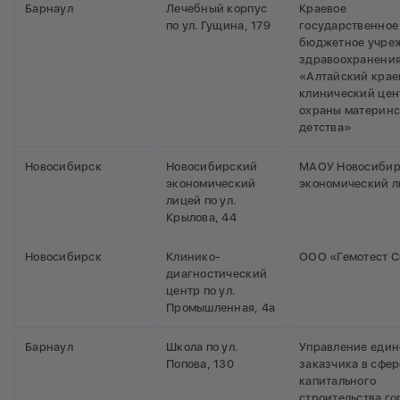
Барнаул
Лечебный корпус
Краевое
по ул. Гущина, 179
государственное
бюджетное учре
здравоохранени
«Алтайский крае
клинический цен
охраны материнс
детства»
Новосибирск
Новосибирский
МАОУ Новосибир
экономический
экономический 
лицей по ул.
Крылова, 44
Новосибирск
Клинико-
ООО «Гемотест 
диагностический
центр по ул.
Промышленная, 4а
Барнаул
Школа по ул.
Управление един
Попова, 130
заказчика в сфер
капитального
строительства го